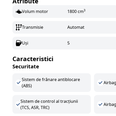
Atribute
3
Volum motor
1800 cm
Transmisie
Automat
Uși
5
Caracteristici
Securitate
Sistem de frânare antiblocare
Airbag
(ABS)
Sistem de control al tracțiunii
Airbag
(TCS, ASR, TRC)