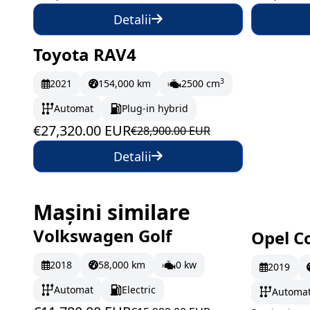
Detalii
Toyota RAV4
În stoc
455.33 EUR/lună
3
2021
154,000 km
2500 cm
Automat
Plug-in hybrid
€27,320.00 EUR
€28,900.00 EUR
Detalii
Mașini similare
Volkswagen Golf
Opel C
În stoc
196.33 EUR/lună
La c
2018
58,000 km
0 kw
2019
Automat
Electric
Automa