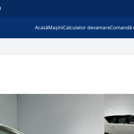
Acasă
Mașini
Calculator devamare
Comandă 