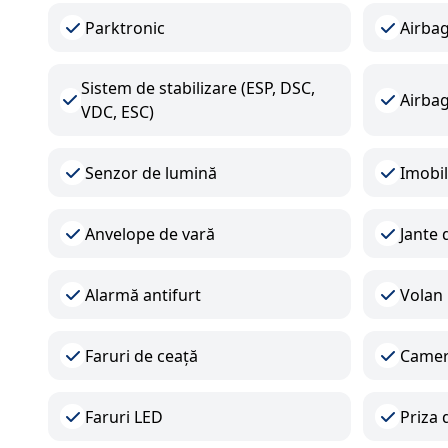
Parktronic
Airba
Sistem de stabilizare (ESP, DSC,
Airbag
VDC, ESC)
Senzor de lumină
Imobil
Anvelope de vară
Jante d
Alarmă antifurt
Volan 
Faruri de ceață
Camer
Faruri LED
Priza