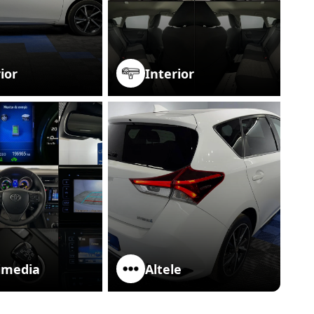
ior
Interior
imedia
Altele