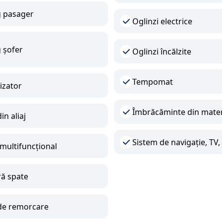
g pasager
Oglinzi electrice
 șofer
Oglinzi încălzite
Tempomat
izator
Îmbrăcăminte din materi
in aliaj
Sistem de navigație, TV
multifuncțional
ă spate
 de remorcare