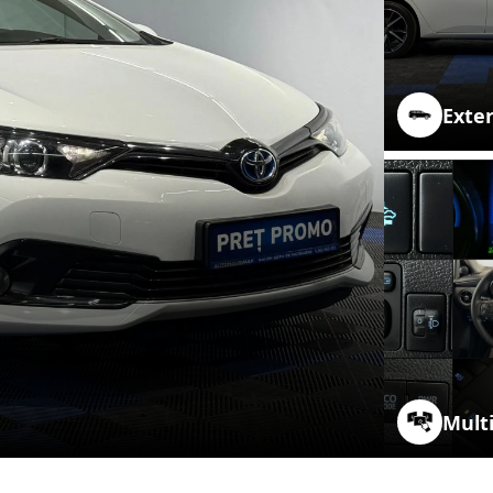
Exter
Mult