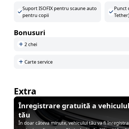
Suport ISOFIX pentru scaune auto
Punct 
pentru copii
Tether
Bonusuri
2 chei
Carte service
Extra
Înregistrare gratuită a vehicul
tău
În doar câteva minute, vehiculul tău va fi înregistr