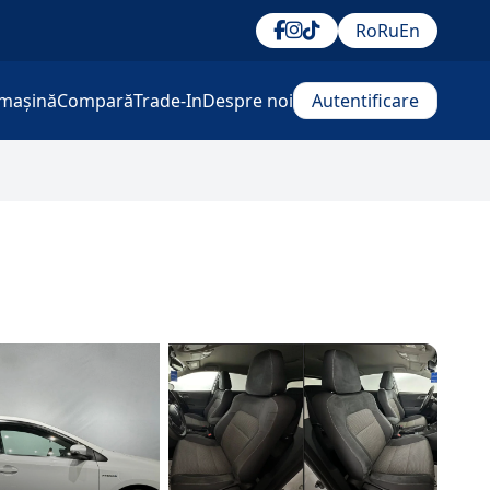
Ro
Ru
En
mașină
Compară
Trade-In
Despre noi
Autentificare