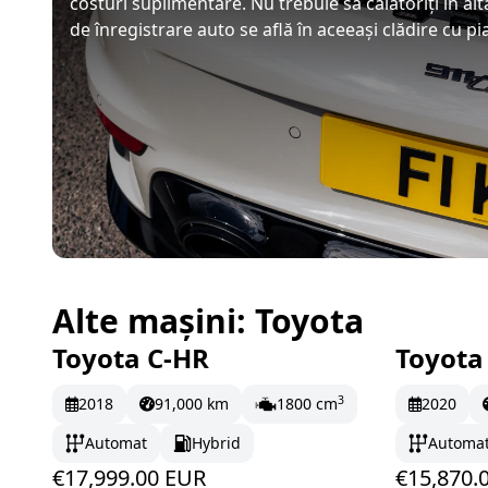
costuri suplimentare. Nu trebuie să călătoriți în al
de înregistrare auto se află în aceeași clădire cu p
Alte mașini: Toyota
Toyota C-HR
Toyota
În stoc
299.98 EUR/lună
În st
3
2018
91,000 km
1800 cm
2020
Automat
Hybrid
Automa
€17,999.00 EUR
€15,870.