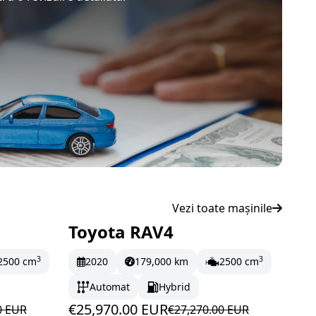
Vezi toate mașinile
Toyota RAV4
lună
În stoc
432.83 EUR/lună
3
3
2500 cm
2020
179,000 km
2500 cm
Automat
Hybrid
€25,970.00 EUR
0 EUR
€27,270.00 EUR