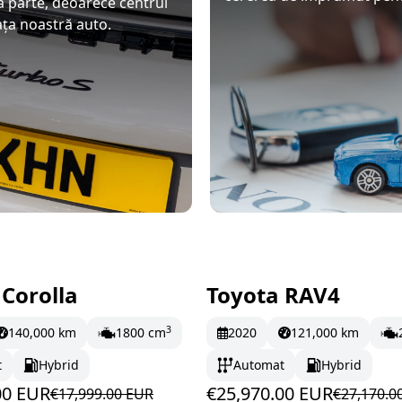
tă parte, deoarece centrul
iața noastră auto.
 Corolla
Toyota RAV4
oc
264.5 EUR/lună
În stoc
432.83 EUR/
3
140,000 km
1800 cm
2020
121,000 km
t
Hybrid
Automat
Hybrid
00 EUR
€25,970.00 EUR
€17,999.00 EUR
€27,170.0