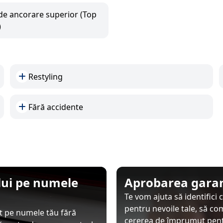
de ancorare superior (Top
)
Restyling
Fără accidente
ului pe numele
Aprobarea garan
Te vom ajuta să identifici
pentru nevoile tale, să co
at pe numele tău fără
cererea de împrumut pentr