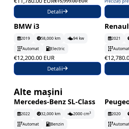
€11,780.00 EUR
€15,999.00 EUR
Precizați pre
Detalii
BMW i3
Renaul
La comandă
În st
2019
58,000 km
94 kw
2021
203.33 EUR/lună
Automat
Electric
Automa
€12,200.00 EUR
€12,780.
Detalii
Alte mașini
Mercedes-Benz SL-Class
Peugeo
În stoc
1247.83 EUR/lună
În st
3
2022
32,000 km
2000 cm
2020
Automat
Benzin
Automa