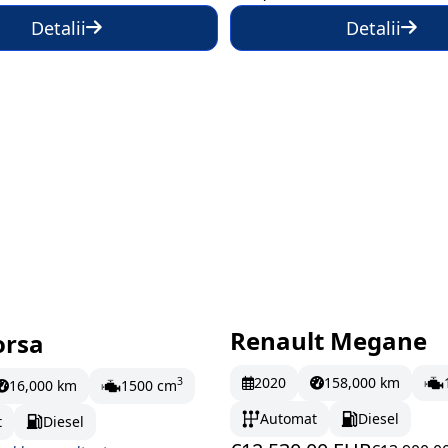
Detalii
Detalii
Renault Megane
orsa
omandă
În stoc
208.83 EUR/
2020
158,000 km
3
16,000 km
1500 cm
Automat
Diesel
t
Diesel