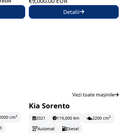
€9,000.00 EUR
0 EUR
Detalii
Vezi toate mașinile
Kia Sorento
ună
La comandă
3
2000 cm
3
2021
119,000 km
2200 cm
d
Automat
Diesel