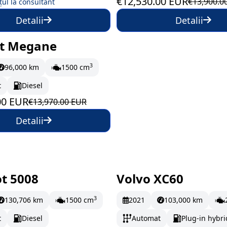
€12,530.00 EUR
€13,900.0
țul la consultant
Detalii
Detalii
t Megane
oc
213 EUR/lună
3
96,000 km
1500 cm
t
Diesel
00 EUR
€13,970.00 EUR
Detalii
t 5008
Volvo XC60
oc
288.67 EUR/lună
În stoc
514.5 EUR/l
3
130,706 km
1500 cm
2021
103,000 km
t
Diesel
Automat
Plug-in hybri