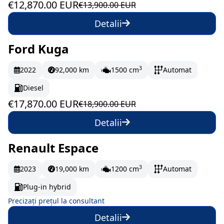
€12,870.00 EUR
€13,900.00 EUR
Detalii
Ford Kuga
În stoc
297.83 EUR/lună
3
2022
92,000 km
1500 cm
Automat
Diesel
€17,870.00 EUR
€18,900.00 EUR
Detalii
Renault Espace
La comandă
3
2023
19,000 km
1200 cm
Automat
Plug-in hybrid
Precizați prețul la consultant
Detalii