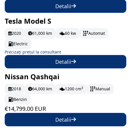
Detalii
Tesla Model S
La comandă
2020
61,000 km
60 kw
Automat
Electric
Precizați prețul la consultant
Detalii
Nissan Qashqai
În stoc
246.65 EUR/lună
3
2018
64,000 km
1200 cm
Manual
Benzin
€14,799.00 EUR
Detalii