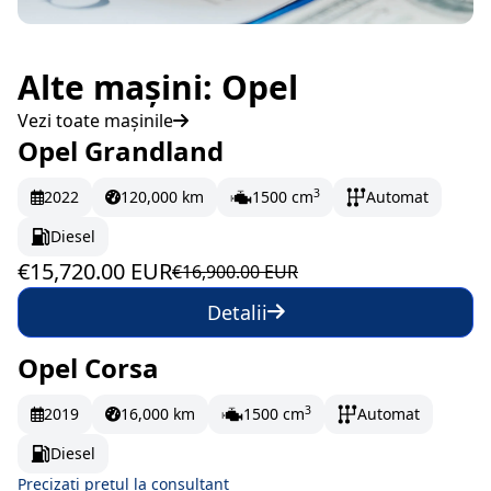
Alte mașini: Opel
Vezi toate mașinile
Opel Grandland
În stoc
262 EUR/lună
3
2022
120,000 km
1500 cm
Automat
Diesel
€15,720.00 EUR
€16,900.00 EUR
Detalii
Opel Corsa
La comandă
3
2019
16,000 km
1500 cm
Automat
Diesel
Precizați prețul la consultant