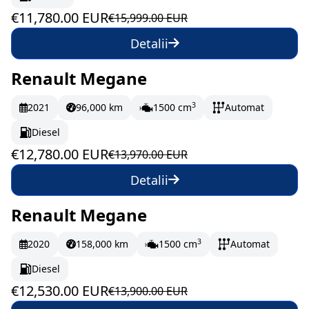
€11,780.00 EUR
€15,999.00 EUR
Detalii
Renault Megane
În stoc
213 EUR/lună
3
2021
96,000 km
1500 cm
Automat
Diesel
€12,780.00 EUR
€13,970.00 EUR
Detalii
Renault Megane
În stoc
208.83 EUR/lună
3
2020
158,000 km
1500 cm
Automat
Diesel
€12,530.00 EUR
€13,900.00 EUR