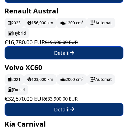
Renault Austral
Pe drum
279.67 EUR/lună
3
2023
156,000 km
1200 cm
Automat
Hybrid
€16,780.00 EUR
€19,900.00 EUR
Detalii
Volvo XC60
În stoc
542.83 EUR/lună
3
2021
103,000 km
2000 cm
Automat
Diesel
€32,570.00 EUR
€33,900.00 EUR
Detalii
Kia Carnival
La comandă