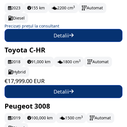
3
2023
155 km
2200 cm
Automat
Diesel
Precizați prețul la consultant
Detalii
Toyota C-HR
În stoc
299.98 EUR/lună
3
2018
91,000 km
1800 cm
Automat
Hybrid
€17,999.00 EUR
Detalii
Peugeot 3008
În stoc
293.67 EUR/lună
3
2019
100,000 km
1500 cm
Automat