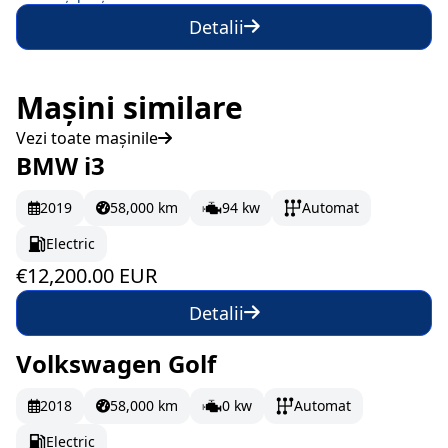
Detalii
Mașini similare
Vezi toate mașinile
BMW i3
La comandă
203.33 EUR/lună
2019
58,000 km
94 kw
Automat
Electric
€12,200.00 EUR
Detalii
Volkswagen Golf
În stoc
196.33 EUR/lună
2018
58,000 km
0 kw
Automat
Electric