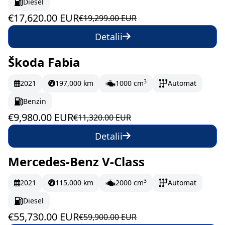
Diesel
€17,620.00 EUR
€19,299.00 EUR
Detalii
Škoda Fabia
În stoc
166.33 EUR/lună
3
2021
197,000 km
1000 cm
Automat
Benzin
€9,980.00 EUR
€11,320.00 EUR
Detalii
Mercedes-Benz V-Class
În stoc
928.83 EUR/lună
3
2021
115,000 km
2000 cm
Automat
Diesel
€55,730.00 EUR
€59,900.00 EUR