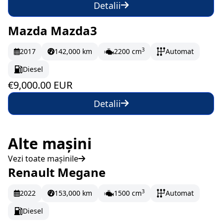
Detalii
Mazda Mazda3
La comandă
150 EUR/lună
3
2017
142,000 km
2200 cm
Automat
Diesel
€9,000.00 EUR
Detalii
Alte mașini
Vezi toate mașinile
Renault Megane
În stoc
214.5 EUR/lună
3
2022
153,000 km
1500 cm
Automat
Diesel