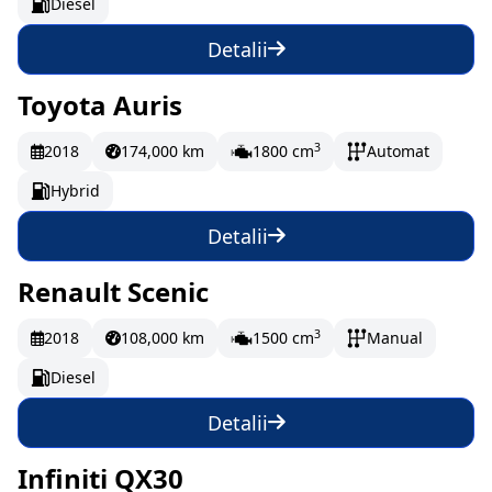
Diesel
Detalii
Toyota Auris
Vândut
224.98 EUR/lună
3
2018
174,000 km
1800 cm
Automat
Hybrid
Detalii
Renault Scenic
Vândut
233.32 EUR/lună
3
2018
108,000 km
1500 cm
Manual
Diesel
Detalii
Infiniti QX30