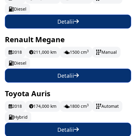
Diesel
Detalii
Renault Megane
Vândut
188.32 EUR/lună
3
2018
211,000 km
1500 cm
Manual
Diesel
Detalii
Toyota Auris
Vândut
224.98 EUR/lună
3
2018
174,000 km
1800 cm
Automat
Hybrid
Detalii