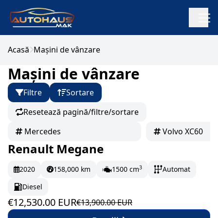
Acasă
Mașini de vânzare
Mașini de vânzare
Filtre
Sortare
Resetează pagină/filtre/sortare
Mercedes
Volvo XC60
Renault Megane
În stoc
208.83 EUR/lună
3
2020
158,000 km
1500 cm
Automat
Diesel
€12,530.00 EUR
€13,900.00 EUR