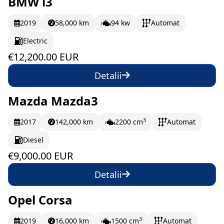
BMW i3
La comandă
203.33 EUR/lună
2019
58,000 km
94 kw
Automat
Electric
€12,200.00 EUR
Detalii
Mazda Mazda3
La comandă
150 EUR/lună
3
2017
142,000 km
2200 cm
Automat
Diesel
€9,000.00 EUR
Detalii
Opel Corsa
La comandă
3
2019
16,000 km
1500 cm
Automat