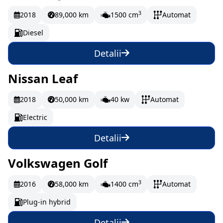
Vândut
288.32 EUR/lună
3
2018
89,000 km
1500 cm
Automat
Diesel
Detalii
Nissan Leaf
Vândut
238.32 EUR/lună
2018
50,000 km
40 kw
Automat
Electric
Detalii
Volkswagen Golf
Vândut
246.65 EUR/lună
3
2016
58,000 km
1400 cm
Automat
Plug-in hybrid
Detalii