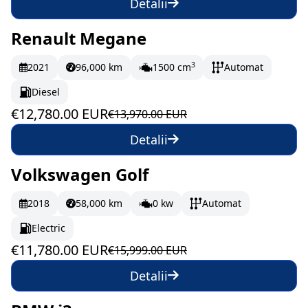
Detalii
Renault Megane
În stoc
213 EUR/lună
3
2021
96,000 km
1500 cm
Automat
Diesel
€12,780.00 EUR
€13,970.00 EUR
Detalii
Volkswagen Golf
În stoc
196.33 EUR/lună
2018
58,000 km
0 kw
Automat
Electric
€11,780.00 EUR
€15,999.00 EUR
Detalii