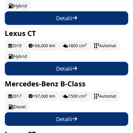
Hybrid
Detalii
Lexus CT
Vândut
266.65 EUR/lună
3
2019
168,000 km
1800 cm
Automat
Hybrid
Detalii
Mercedes-Benz B-Class
Vândut
196.65 EUR/lună
3
2017
197,000 km
1500 cm
Automat
Diesel
Detalii