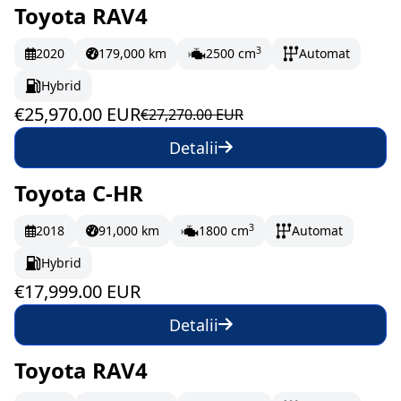
Toyota RAV4
În stoc
432.83 EUR/lună
3
2020
179,000 km
2500 cm
Automat
Hybrid
€25,970.00 EUR
€27,270.00 EUR
Detalii
Toyota C-HR
În stoc
299.98 EUR/lună
3
2018
91,000 km
1800 cm
Automat
Hybrid
€17,999.00 EUR
Detalii
Toyota RAV4
În stoc
455.33 EUR/lună