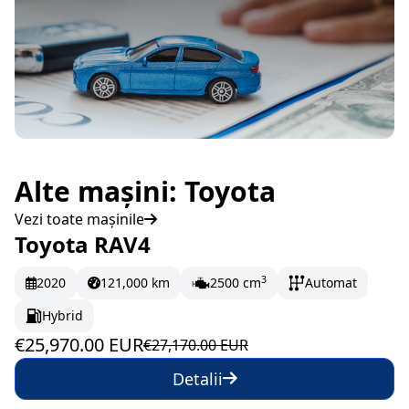
Alte mașini: Toyota
Vezi toate mașinile
Toyota RAV4
În stoc
432.83 EUR/lună
3
2020
121,000 km
2500 cm
Automat
Hybrid
€25,970.00 EUR
€27,170.00 EUR
Detalii