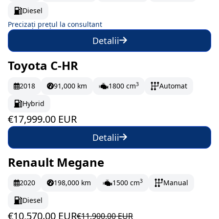
Diesel
Precizați prețul la consultant
Detalii
Toyota C-HR
În stoc
299.98 EUR/lună
3
2018
91,000 km
1800 cm
Automat
Hybrid
€17,999.00 EUR
Detalii
Renault Megane
În stoc
176.17 EUR/lună
3
2020
198,000 km
1500 cm
Manual
Diesel
€10,570.00 EUR
€11,900.00 EUR