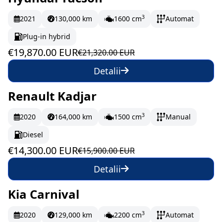
În stoc
331.17 EUR/lună
3
2021
130,000 km
1600 cm
Automat
Plug-in hybrid
€19,870.00 EUR
€21,320.00 EUR
Detalii
Renault Kadjar
În stoc
238.33 EUR/lună
3
2020
164,000 km
1500 cm
Manual
Diesel
€14,300.00 EUR
€15,900.00 EUR
Detalii
Kia Carnival
La comandă
3
2020
129,000 km
2200 cm
Automat