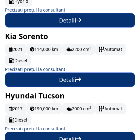
Hybrid
Precizați prețul la consultant
Detalii
Kia Sorento
La comandă
3
2021
114,000 km
2200 cm
Automat
Diesel
Precizați prețul la consultant
Detalii
Hyundai Tucson
La comandă
3
2017
190,000 km
2000 cm
Automat
Diesel
Precizați prețul la consultant
Detalii