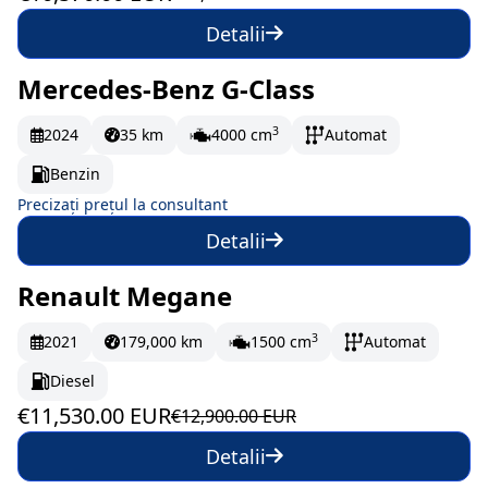
Detalii
Mercedes-Benz G-Class
La comandă
3
2024
35 km
4000 cm
Automat
Benzin
Precizați prețul la consultant
Detalii
Renault Megane
În stoc
192.17 EUR/lună
3
2021
179,000 km
1500 cm
Automat
Diesel
€11,530.00 EUR
€12,900.00 EUR
Detalii