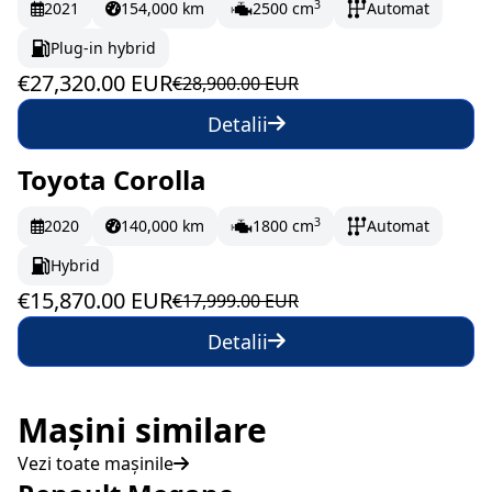
3
2021
154,000 km
2500 cm
Automat
Plug-in hybrid
€27,320.00 EUR
€28,900.00 EUR
Detalii
Toyota Corolla
În stoc
264.5 EUR/lună
3
2020
140,000 km
1800 cm
Automat
Hybrid
€15,870.00 EUR
€17,999.00 EUR
Detalii
Mașini similare
Vezi toate mașinile