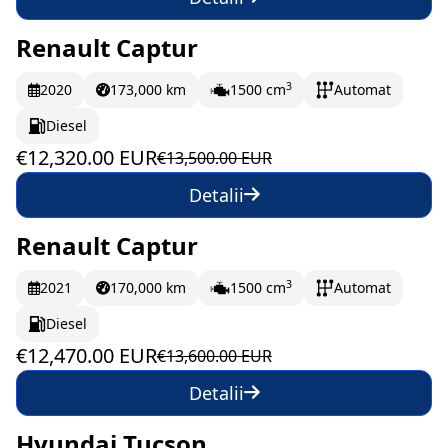
Renault Captur
În stoc
205.33 EUR/lună
3
2020
173,000 km
1500 cm
Automat
Diesel
€12,320.00 EUR
€13,500.00 EUR
Detalii
Renault Captur
În stoc
207.83 EUR/lună
3
2021
170,000 km
1500 cm
Automat
Diesel
€12,470.00 EUR
€13,600.00 EUR
Detalii
Hyundai Tucson