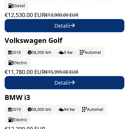
Diesel
€12,530.00 EUR
€13,900.00 EUR
Detalii
Volkswagen Golf
În stoc
196.33 EUR/lună
2018
58,000 km
0 kw
Automat
Electric
€11,780.00 EUR
€15,999.00 EUR
Detalii
BMW i3
La comandă
203.33 EUR/lună
2019
58,000 km
94 kw
Automat
Electric
€12,200.00 EUR