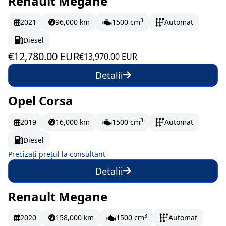
Renault Megane
În stoc
213 EUR/lună
3
2021
96,000 km
1500 cm
Automat
Diesel
€12,780.00 EUR
€13,970.00 EUR
Detalii
Opel Corsa
La comandă
3
2019
16,000 km
1500 cm
Automat
Diesel
Precizați prețul la consultant
Detalii
Renault Megane
În stoc
208.83 EUR/lună
3
2020
158,000 km
1500 cm
Automat