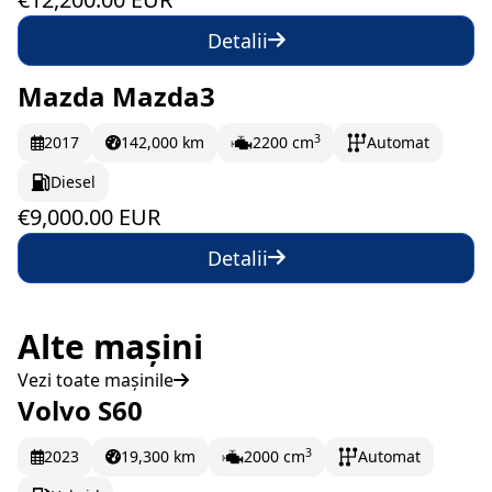
Detalii
Mazda Mazda3
La comandă
150 EUR/lună
3
2017
142,000 km
2200 cm
Automat
Diesel
€9,000.00 EUR
Detalii
Alte mașini
Vezi toate mașinile
Volvo S60
La comandă
3
2023
19,300 km
2000 cm
Automat