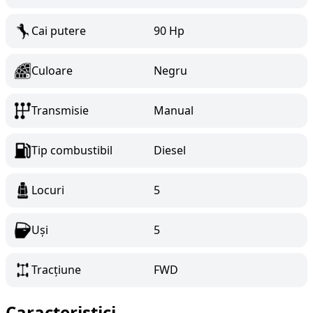
Cai putere
90 Hp
Culoare
Negru
Transmisie
Manual
Tip combustibil
Diesel
Locuri
5
Uși
5
Tracțiune
FWD
Caracteristici