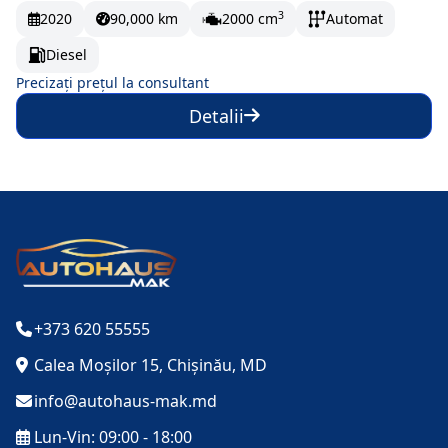
3
2020
90,000 km
2000 cm
Automat
Diesel
Precizați prețul la consultant
Detalii
+373 620 55555
Calea Moșilor 15, Chișinău, MD
info@autohaus-mak.md
Lun-Vin: 09:00 - 18:00