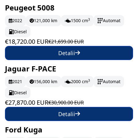
Peugeot 5008
În stoc
312 EUR/lună
3
2022
121,000 km
1500 cm
Automat
Diesel
€18,720.00 EUR
€21,699.00 EUR
Detalii
Jaguar F-PACE
În stoc
464.5 EUR/lună
3
2021
156,000 km
2000 cm
Automat
Diesel
€27,870.00 EUR
€30,900.00 EUR
Detalii
Ford Kuga
În stoc
238.67 EUR/lună