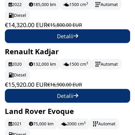
3
2022
185,000 km
1500 cm
Automat
Diesel
€14,320.00 EUR
€15,800.00 EUR
Detalii
Renault Kadjar
În stoc
265.33 EUR/lună
3
2020
132,000 km
1500 cm
Automat
Diesel
€15,920.00 EUR
€16,900.00 EUR
Detalii
Land Rover Evoque
La comandă
3
2021
75,000 km
2000 cm
Automat
Diesel