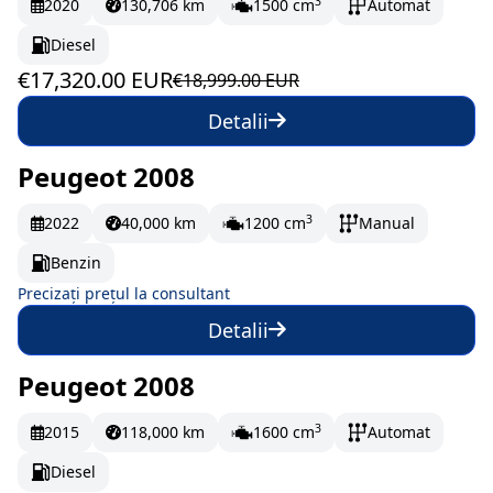
3
2020
130,706 km
1500 cm
Automat
Diesel
€17,320.00 EUR
€18,999.00 EUR
Detalii
Peugeot 2008
La comandă
3
2022
40,000 km
1200 cm
Manual
Benzin
Precizați prețul la consultant
Detalii
Peugeot 2008
La comandă
3
2015
118,000 km
1600 cm
Automat
Diesel