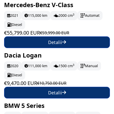
Mercedes-Benz V-Class
În stoc
929.98 EUR/lună
3
2021
115,000 km
2000 cm
Automat
Diesel
€55,799.00 EUR
€59,999.00 EUR
Detalii
Dacia Logan
În stoc
157.83 EUR/lună
3
2020
111,000 km
1500 cm
Manual
Diesel
€9,470.00 EUR
€10,750.00 EUR
Detalii
BMW 5 Series
La comandă