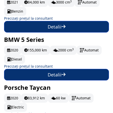
3
2021
84,000 km
3000 cm
Automat
Benzin
Precizați prețul la consultant
Detalii
BMW 5 Series
La comandă
3
2020
155,000 km
2000 cm
Automat
Diesel
Precizați prețul la consultant
Detalii
Porsche Taycan
La comandă
2020
83,912 km
60 kw
Automat
Electric