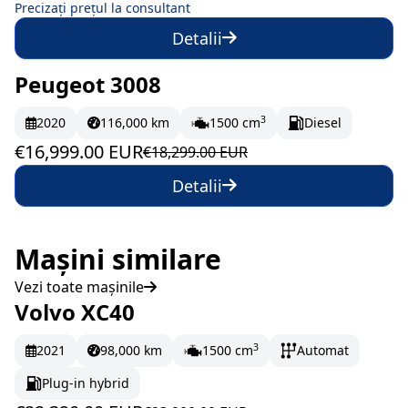
Precizați prețul la consultant
Detalii
Peugeot 3008
În stoc
283.32 EUR/lună
3
2020
116,000 km
1500 cm
Diesel
€16,999.00 EUR
€18,299.00 EUR
Detalii
Mașini similare
Vezi toate mașinile
Volvo XC40
În stoc
372 EUR/lună
3
2021
98,000 km
1500 cm
Automat
Plug-in hybrid