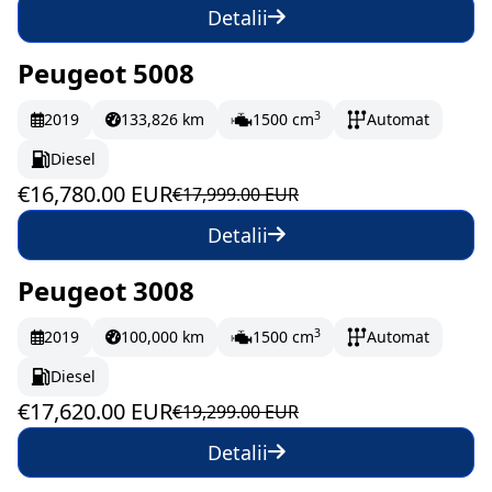
Detalii
Peugeot 5008
În stoc
279.67 EUR/lună
3
2019
133,826 km
1500 cm
Automat
Diesel
€16,780.00 EUR
€17,999.00 EUR
Detalii
Peugeot 3008
În stoc
293.67 EUR/lună
3
2019
100,000 km
1500 cm
Automat
Diesel
€17,620.00 EUR
€19,299.00 EUR
Detalii