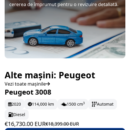
cererea de împrumut pentru o revizuire detaliată.
Alte mașini: Peugeot
Vezi toate mașinile
Peugeot 3008
În stoc
278.83 EUR/lună
3
2020
114,000 km
1500 cm
Automat
Diesel
€16,730.00 EUR
€18,399.00 EUR