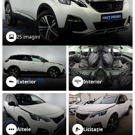
25 imagini
Exterior
Interior
Altele
Licitație