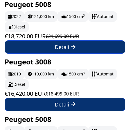
Peugeot 5008
În stoc
312 EUR/lună
3
2022
121,000 km
1500 cm
Automat
Diesel
€18,720.00 EUR
€21,699.00 EUR
Detalii
Peugeot 3008
În stoc
273.67 EUR/lună
3
2019
119,000 km
1500 cm
Automat
Diesel
€16,420.00 EUR
€18,499.00 EUR
Detalii
Peugeot 5008
În stoc
288.67 EUR/lună