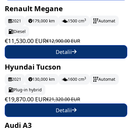
Renault Megane
În stoc
192.17 EUR/lună
3
2021
179,000 km
1500 cm
Automat
Diesel
€11,530.00 EUR
€12,900.00 EUR
Detalii
Hyundai Tucson
În stoc
331.17 EUR/lună
3
2021
130,000 km
1600 cm
Automat
Plug-in hybrid
€19,870.00 EUR
€21,320.00 EUR
Detalii
Audi A3
La comandă