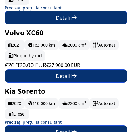
Precizați prețul la consultant
Detalii
Volvo XC60
În stoc
438.67 EUR/lună
3
2021
163,000 km
2000 cm
Automat
Plug-in hybrid
€26,320.00 EUR
€27,900.00 EUR
Detalii
Kia Sorento
La comandă
3
2020
110,000 km
2200 cm
Automat
Diesel
Precizați prețul la consultant