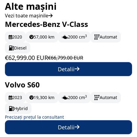
Alte mașini
Vezi toate mașinile
Mercedes-Benz V-Class
În stoc
1049.98 EUR/lună
3
2020
57,000 km
2000 cm
Automat
Diesel
€62,999.00 EUR
€66,799.00 EUR
Detalii
Volvo S60
La comandă
3
2023
19,300 km
2000 cm
Automat
Hybrid
Precizați prețul la consultant
Detalii