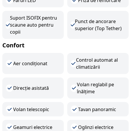
Faruri LED
Priza de remorcare
Suport ISOFIX pentru
Punct de ancorare
scaune auto pentru
superior (Top Tether)
copii
Confort
Control automat al
Aer condiționat
climatizării
Volan reglabil pe
Direcție asistată
înălțime
Volan telescopic
Tavan panoramic
Geamuri electrice
Oglinzi electrice