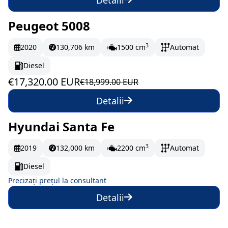
Detalii
Peugeot 5008
În stoc
288.67 EUR/lună
3
2020
130,706 km
1500 cm
Automat
Diesel
€17,320.00 EUR
€18,999.00 EUR
Detalii
Hyundai Santa Fe
La comandă
3
2019
132,000 km
2200 cm
Automat
Diesel
Precizați prețul la consultant
Detalii