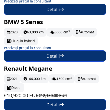
Precizați prețul la consultant
Detalii
BMW 5 Series
La comandă
3
2023
63,000 km
3000 cm
Automat
Plug-in hybrid
Precizați prețul la consultant
Detalii
Renault Megane
În stoc
182 EUR/lună
3
2021
166,000 km
1500 cm
Automat
Diesel
€10,920.00 EUR
€12,130.00 EUR
Detalii