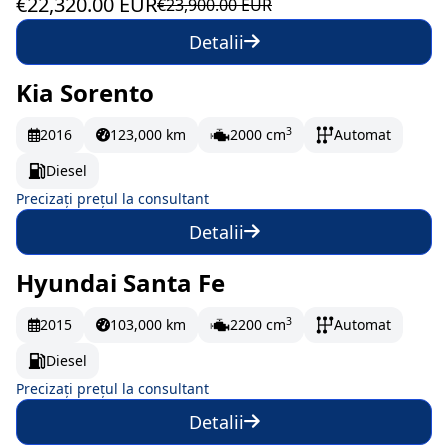
€22,320.00 EUR
€23,900.00 EUR
Detalii
Kia Sorento
La comandă
3
2016
123,000 km
2000 cm
Automat
Diesel
Precizați prețul la consultant
Detalii
Hyundai Santa Fe
La comandă
3
2015
103,000 km
2200 cm
Automat
Diesel
Precizați prețul la consultant
Detalii