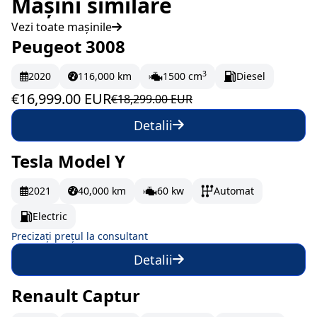
Mașini similare
Vezi toate mașinile
Peugeot 3008
În stoc
283.32 EUR/lună
3
2020
116,000 km
1500 cm
Diesel
€16,999.00 EUR
€18,299.00 EUR
Detalii
Tesla Model Y
La comandă
2021
40,000 km
60 kw
Automat
Electric
Precizați prețul la consultant
Detalii
Renault Captur
În stoc
212.17 EUR/lună