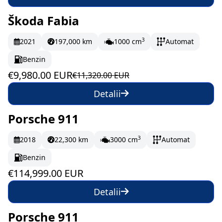
Škoda Fabia
În stoc
166.33 EUR/lună
3
2021
197,000 km
1000 cm
Automat
Benzin
€9,980.00 EUR
€11,320.00 EUR
Detalii
Porsche 911
La comandă
1916.65 EUR/lună
3
2018
22,300 km
3000 cm
Automat
Benzin
€114,999.00 EUR
Detalii
Porsche 911