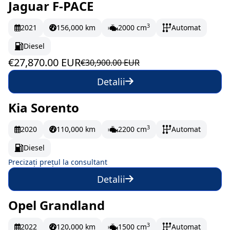
Jaguar F-PACE
În stoc
464.5 EUR/lună
3
2021
156,000 km
2000 cm
Automat
Diesel
€27,870.00 EUR
€30,900.00 EUR
Detalii
Kia Sorento
La comandă
3
2020
110,000 km
2200 cm
Automat
Diesel
Precizați prețul la consultant
Detalii
Opel Grandland
În stoc
262 EUR/lună
3
2022
120,000 km
1500 cm
Automat