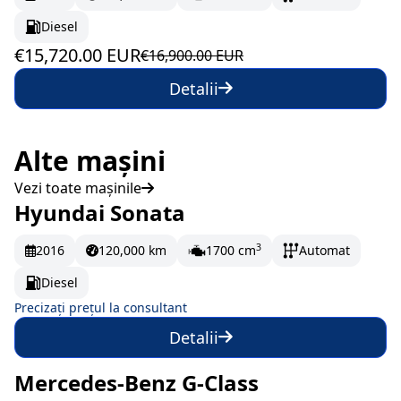
Diesel
€15,720.00 EUR
€16,900.00 EUR
Detalii
Alte mașini
Vezi toate mașinile
Hyundai Sonata
La comandă
3
2016
120,000 km
1700 cm
Automat
Diesel
Precizați prețul la consultant
Detalii
Mercedes-Benz G-Class
La comandă