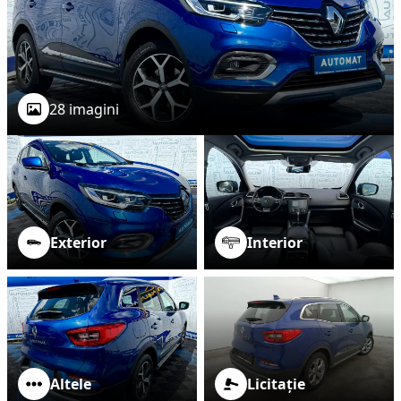
28 imagini
Exterior
Interior
Altele
Licitație