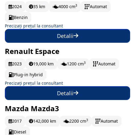
3
2024
35 km
4000 cm
Automat
Benzin
Precizați prețul la consultant
Detalii
Renault Espace
La comandă
3
2023
19,000 km
1200 cm
Automat
Plug-in hybrid
Precizați prețul la consultant
Detalii
Mazda Mazda3
La comandă
150 EUR/lună
3
2017
142,000 km
2200 cm
Automat
Diesel