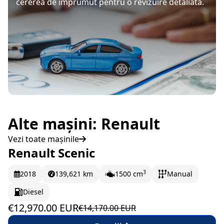
cererea de împrumut pentru o revizuire detaliată.
Alte mașini: Renault
Vezi toate mașinile
Renault Scenic
În stoc
216.17 EUR/lună
3
2018
139,621 km
1500 cm
Manual
Diesel
€12,970.00 EUR
€14,170.00 EUR