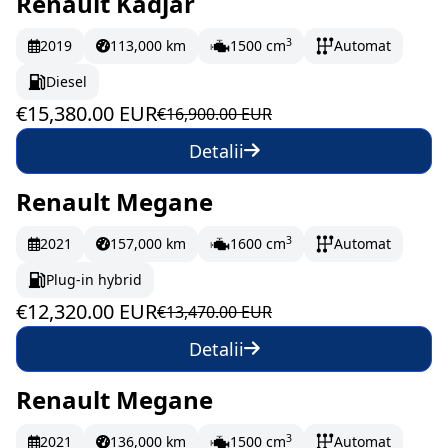
Renault Kadjar
În stoc
256.33 EUR/lună
3
2019
113,000 km
1500 cm
Automat
Diesel
€15,380.00 EUR
€16,900.00 EUR
Detalii
Renault Megane
În stoc
205.33 EUR/lună
3
2021
157,000 km
1600 cm
Automat
Plug-in hybrid
€12,320.00 EUR
€13,470.00 EUR
Detalii
Renault Megane
În stoc
197.17 EUR/lună
3
2021
136,000 km
1500 cm
Automat