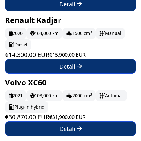
Detalii
Renault Kadjar
În stoc
238.33 EUR/lună
3
2020
164,000 km
1500 cm
Manual
Diesel
€14,300.00 EUR
€15,900.00 EUR
Detalii
Volvo XC60
În stoc
514.5 EUR/lună
3
2021
103,000 km
2000 cm
Automat
Plug-in hybrid
€30,870.00 EUR
€31,900.00 EUR
Detalii