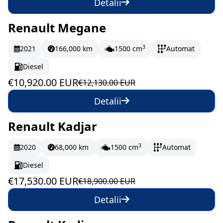
Detalii
Renault Megane
În stoc
182 EUR/lună
3
2021
166,000 km
1500 cm
Automat
Diesel
€10,920.00 EUR
€12,130.00 EUR
Detalii
Renault Kadjar
În stoc
292.17 EUR/lună
3
2020
68,000 km
1500 cm
Automat
Diesel
€17,530.00 EUR
€18,900.00 EUR
Detalii