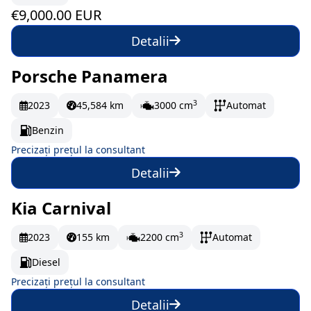
€9,000.00 EUR
Detalii
Porsche Panamera
La comandă
3
2023
45,584 km
3000 cm
Automat
Benzin
Precizați prețul la consultant
Detalii
Kia Carnival
La comandă
3
2023
155 km
2200 cm
Automat
Diesel
Precizați prețul la consultant
Detalii