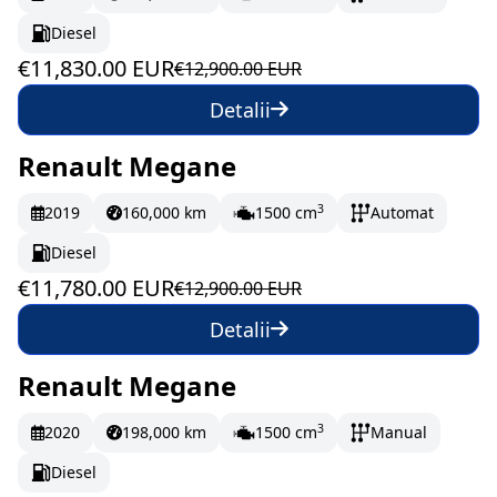
Diesel
€11,830.00 EUR
€12,900.00 EUR
Detalii
Renault Megane
În stoc
196.33 EUR/lună
3
2019
160,000 km
1500 cm
Automat
Diesel
€11,780.00 EUR
€12,900.00 EUR
Detalii
Renault Megane
În stoc
176.17 EUR/lună
3
2020
198,000 km
1500 cm
Manual
Diesel