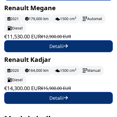
Renault Megane
În stoc
192.17 EUR/lună
3
2021
179,000 km
1500 cm
Automat
Diesel
€11,530.00 EUR
€12,900.00 EUR
Detalii
Renault Kadjar
În stoc
238.33 EUR/lună
3
2020
164,000 km
1500 cm
Manual
Diesel
€14,300.00 EUR
€15,900.00 EUR
Detalii