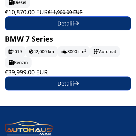
Diesel
€10,870.00 EUR
€11,900.00 EUR
Detalii
BMW 7 Series
La comandă
666.65 EUR/lună
3
2019
42,000 km
3000 cm
Automat
Benzin
€39,999.00 EUR
Detalii