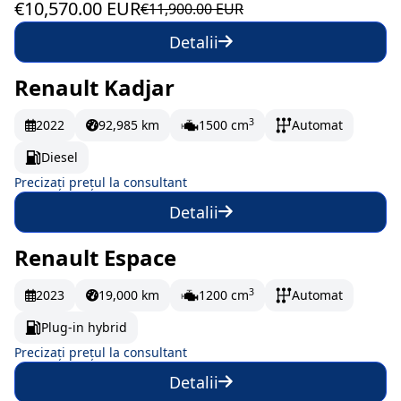
€10,570.00 EUR
€11,900.00 EUR
Detalii
Renault Kadjar
La comandă
3
2022
92,985 km
1500 cm
Automat
Diesel
Precizați prețul la consultant
Detalii
Renault Espace
La comandă
3
2023
19,000 km
1200 cm
Automat
Plug-in hybrid
Precizați prețul la consultant
Detalii