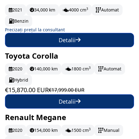
La comandă
3
2021
34,000 km
4000 cm
Automat
Benzin
Precizați prețul la consultant
Detalii
Toyota Corolla
În stoc
264.5 EUR/lună
3
2020
140,000 km
1800 cm
Automat
Hybrid
€15,870.00 EUR
€17,999.00 EUR
Detalii
Renault Megane
În stoc
181.17 EUR/lună
3
2020
154,000 km
1500 cm
Manual