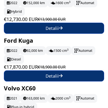
3
2022
152,000 km
1600 cm
Automat
Hybrid
€12,730.00 EUR
€13,900.00 EUR
Detalii
Ford Kuga
În stoc
297.83 EUR/lună
3
2022
92,000 km
1500 cm
Automat
Diesel
€17,870.00 EUR
€18,900.00 EUR
Detalii
Volvo XC60
În stoc
438.67 EUR/lună
3
2021
163,000 km
2000 cm
Automat
Plug-in hybrid