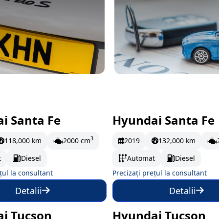
i Santa Fe
Hyundai Santa Fe
omandă
La comandă
3
118,000 km
2000 cm
2019
132,000 km
t
Diesel
Automat
Diesel
țul la consultant
Precizați prețul la consultant
Detalii
Detalii
i Tucson
Hyundai Tucson