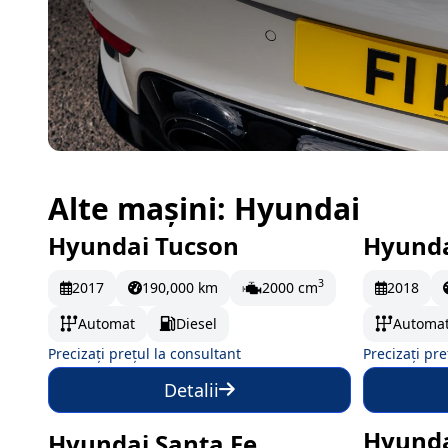
Alte mașini: Hyundai
Hyundai Tucson
Hyunda
La comandă
La c
3
2017
190,000 km
2000 cm
2018
Automat
Diesel
Automa
Precizați prețul la consultant
Precizați pre
Detalii
Hyunda
Hyundai Santa Fe