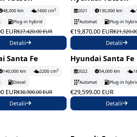
oc
431.17 EUR/lună
În stoc
331.17 EUR/
3
48,000 km
1600 cm
2021
130,000 km
t
Plug-in hybrid
Automat
Plug-in hybri
00 EUR
€19,870.00 EUR
€27,420.00 EUR
€21,320.0
Detalii
Detalii
i Santa Fe
Hyundai Santa Fe
drum
497.83 EUR/lună
La comandă
3
140,000 km
2200 cm
2022
54,000 km
1
493.32 EUR/lună
t
Diesel
Automat
Plug-in hybri
00 EUR
€29,599.00 EUR
€30,900.00 EUR
Detalii
Detalii