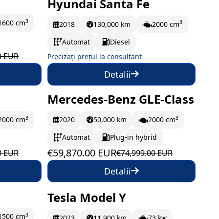
Hyundai Santa Fe
lună
La comandă
3
1600 cm
3
2018
130,000 km
2000 cm
Automat
Diesel
0 EUR
Precizați prețul la consultant
Detalii
Mercedes-Benz GLE-Class
lună
În stoc
997.83 EUR/lună
3
3
2000 cm
2020
50,000 km
2000 cm
Automat
Plug-in hybrid
€59,870.00 EUR
0 EUR
€74,999.00 EUR
Detalii
Tesla Model Y
ă
La comandă
3
1500 cm
2023
11,900 km
73 kw