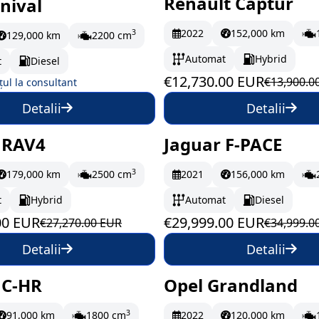
Renault Captur
nival
omandă
În stoc
212.17 EUR/
2022
152,000 km
3
129,000 km
2200 cm
Automat
Hybrid
t
Diesel
€12,730.00 EUR
€13,900.0
țul la consultant
Detalii
Detalii
 RAV4
Jaguar F-PACE
oc
432.83 EUR/lună
În stoc
499.98 EUR/
3
179,000 km
2500 cm
2021
156,000 km
t
Hybrid
Automat
Diesel
00 EUR
€29,999.00 EUR
€27,270.00 EUR
€34,999.0
Detalii
Detalii
 C-HR
Opel Grandland
oc
299.98 EUR/lună
În stoc
262 EUR/lun
3
91,000 km
1800 cm
2022
120,000 km