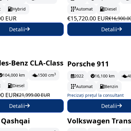
t
Hybrid
Automat
Diesel
00 EUR
€15,720.00 EUR
€16,900.0
Detalii
Detalii
es-Benz CLA-Class
Porsche 911
oc
322 EUR/lună
La comandă
3
104,000 km
1500 cm
2022
16,100 km
4
t
Diesel
Automat
Benzin
00 EUR
€21,999.00 EUR
Precizați prețul la consultant
Detalii
Detalii
 Qashqai
Volkswagen Trans
oc
282.17 EUR/lună
În stoc
264.5 EUR/l