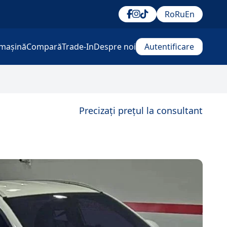
Ro
Ru
En
mașină
Compară
Trade-In
Despre noi
Autentificare
Precizați prețul la consultant