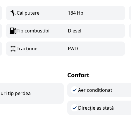
Cai putere
184 Hp
Tip combustibil
Diesel
Tracțiune
FWD
Confort
Aer condiționat
uri tip perdea
Direcție asistată