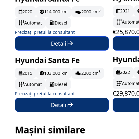
La comandă
În st
2021
3
2020
114,000 km
2000 cm
Automa
Automat
Diesel
€25,870.
Precizați prețul la consultant
Detalii
Hyunda
Hyundai Santa Fe
La comandă
Pe 
2022
3
2015
103,000 km
2200 cm
Automa
Automat
Diesel
€29,870.
Precizați prețul la consultant
Detalii
Mașini similare