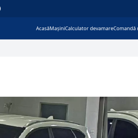
Acasă
Mașini
Calculator devamare
Comandă 