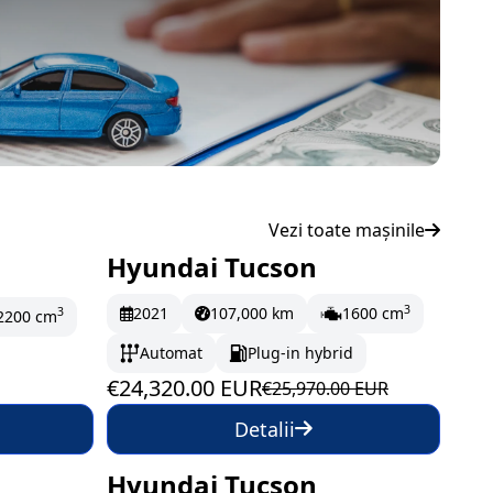
Vezi toate mașinile
Hyundai Tucson
În stoc
405.33 EUR/lună
3
2021
107,000 km
1600 cm
3
2200 cm
Automat
Plug-in hybrid
€24,320.00 EUR
€25,970.00 EUR
Detalii
Hyundai Tucson