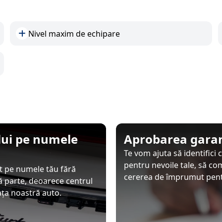
Nivel maxim de echipare
ului pe numele
Aprobarea garan
Te vom ajuta să identifici
pentru nevoile tale, să co
at pe numele tău fără
cererea de împrumut pentr
tă parte, deoarece centrul
iața noastră auto.