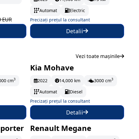
Automat
Electric
0 EUR
Precizați prețul la consultant
Detalii
Vezi toate mașinile
Kia Mohave
La comandă
3
3
000 cm
2022
14,000 km
3000 cm
Automat
Diesel
Precizați prețul la consultant
Detalii
porter
Renault Megane
ună
În stoc
192.17 EUR/lună