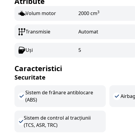
Atribute
3
Volum motor
2000 cm
Transmisie
Automat
Uși
5
Caracteristici
Securitate
Sistem de frânare antiblocare
Airbag
(ABS)
Sistem de control al tracțiunii
(TCS, ASR, TRC)