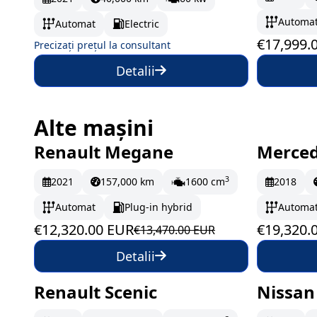
Automa
Automat
Electric
€17,999.
Precizați prețul la consultant
Detalii
Alte mașini
Renault Megane
Merced
În stoc
205.33 EUR/lună
În st
3
2021
157,000 km
1600 cm
2018
Automat
Plug-in hybrid
Automa
€12,320.00 EUR
€19,320.
€13,470.00 EUR
Detalii
Renault Scenic
Nissan
În stoc
216.17 EUR/lună
În st