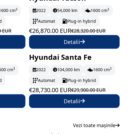
lună
În stoc
447.83 EUR/lună
3
3
1600 cm
2022
54,000 km
1600 cm
d
Automat
Plug-in hybrid
€26,870.00 EUR
0 EUR
€28,320.00 EUR
Detalii
Hyundai Santa Fe
Pe drum
478.83 EUR/lună
3
3
600 cm
2022
104,000 km
1600 cm
d
Automat
Plug-in hybrid
€28,730.00 EUR
€29,900.00 EUR
Detalii
Vezi toate mașinile