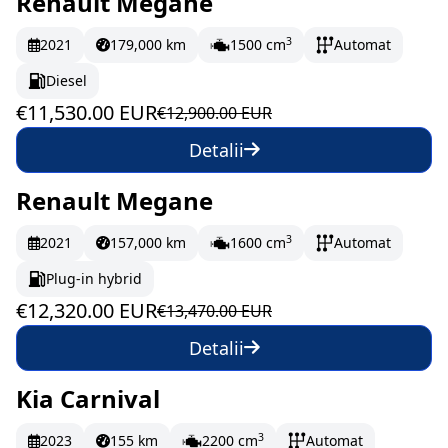
Renault Megane
În stoc
192.17 EUR/lună
3
2021
179,000 km
1500 cm
Automat
Diesel
€11,530.00 EUR
€12,900.00 EUR
Detalii
Renault Megane
În stoc
205.33 EUR/lună
3
2021
157,000 km
1600 cm
Automat
Plug-in hybrid
€12,320.00 EUR
€13,470.00 EUR
Detalii
Kia Carnival
La comandă
3
2023
155 km
2200 cm
Automat