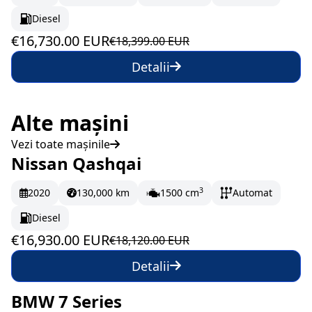
Diesel
€16,730.00 EUR
€18,399.00 EUR
Detalii
Alte mașini
Vezi toate mașinile
Nissan Qashqai
În stoc
282.17 EUR/lună
3
2020
130,000 km
1500 cm
Automat
Diesel
€16,930.00 EUR
€18,120.00 EUR
Detalii
BMW 7 Series
La comandă
666.65 EUR/lună