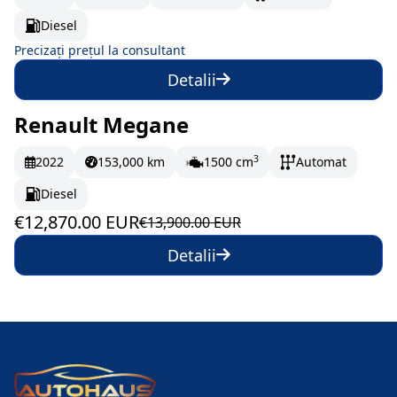
Diesel
Precizați prețul la consultant
Detalii
Renault Megane
În stoc
214.5 EUR/lună
3
2022
153,000 km
1500 cm
Automat
Diesel
€12,870.00 EUR
€13,900.00 EUR
Detalii