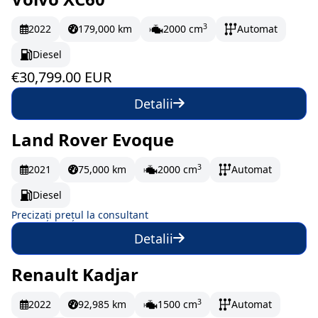
În stoc
513.32 EUR/lună
3
2022
179,000 km
2000 cm
Automat
Diesel
€30,799.00 EUR
Detalii
Land Rover Evoque
La comandă
3
2021
75,000 km
2000 cm
Automat
Diesel
Precizați prețul la consultant
Detalii
Renault Kadjar
La comandă
3
2022
92,985 km
1500 cm
Automat