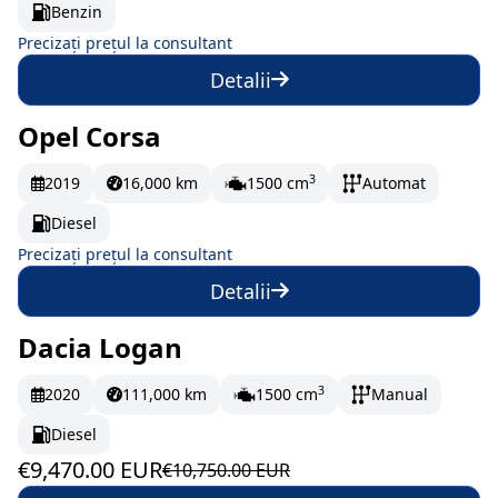
Benzin
Precizați prețul la consultant
Detalii
Opel Corsa
La comandă
3
2019
16,000 km
1500 cm
Automat
Diesel
Precizați prețul la consultant
Detalii
Dacia Logan
În stoc
157.83 EUR/lună
3
2020
111,000 km
1500 cm
Manual
Diesel
€9,470.00 EUR
€10,750.00 EUR