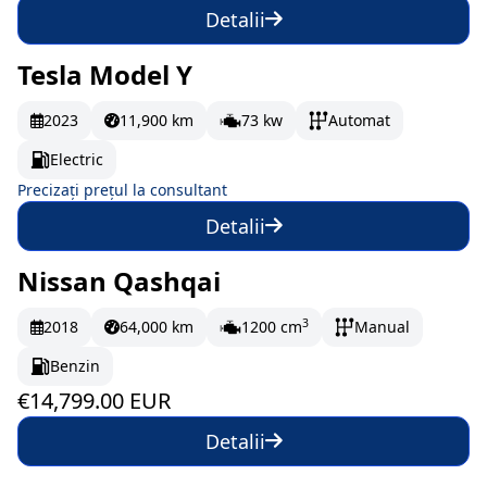
Detalii
Tesla Model Y
La comandă
2023
11,900 km
73 kw
Automat
Electric
Precizați prețul la consultant
Detalii
Nissan Qashqai
În stoc
246.65 EUR/lună
3
2018
64,000 km
1200 cm
Manual
Benzin
€14,799.00 EUR
Detalii