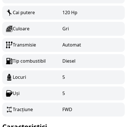
Cai putere
120 Hp
Culoare
Gri
Transmisie
Automat
Tip combustibil
Diesel
Locuri
5
Uși
5
Tracțiune
FWD
Caracteristici