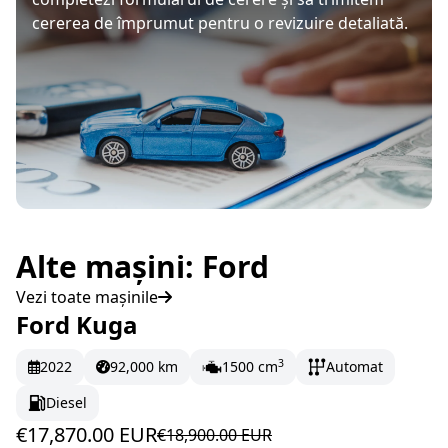
cererea de împrumut pentru o revizuire detaliată.
Alte mașini: Ford
Vezi toate mașinile
Ford Kuga
În stoc
297.83 EUR/lună
3
2022
92,000 km
1500 cm
Automat
Diesel
€17,870.00 EUR
€18,900.00 EUR