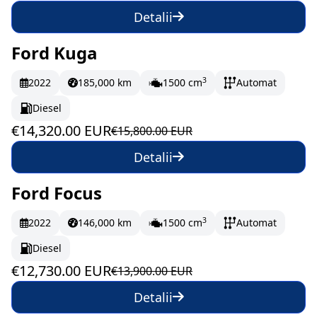
Detalii
Ford Kuga
În stoc
238.67 EUR/lună
3
2022
185,000 km
1500 cm
Automat
Diesel
€14,320.00 EUR
€15,800.00 EUR
Detalii
Ford Focus
În stoc
212.17 EUR/lună
3
2022
146,000 km
1500 cm
Automat
Diesel
€12,730.00 EUR
€13,900.00 EUR
Detalii