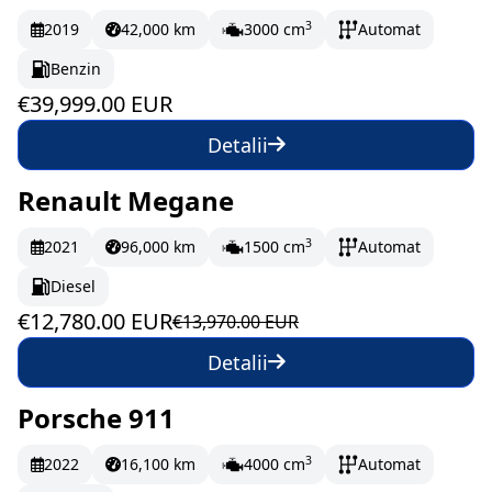
3
2019
42,000 km
3000 cm
Automat
Benzin
€39,999.00 EUR
Detalii
Renault Megane
În stoc
213 EUR/lună
3
2021
96,000 km
1500 cm
Automat
Diesel
€12,780.00 EUR
€13,970.00 EUR
Detalii
Porsche 911
La comandă
3
2022
16,100 km
4000 cm
Automat