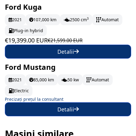
Ford Kuga
În stoc
323.32 EUR/lună
3
2021
107,000 km
2500 cm
Automat
Plug-in hybrid
€19,399.00 EUR
€21,599.00 EUR
Detalii
Ford Mustang
La comandă
2021
85,000 km
50 kw
Automat
Electric
Precizați prețul la consultant
Detalii
Mașini similare