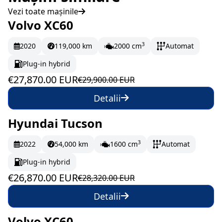
Vezi toate mașinile
Volvo XC60
În stoc
464.5 EUR/lună
3
2020
119,000 km
2000 cm
Automat
Plug-in hybrid
€27,870.00 EUR
€29,900.00 EUR
Detalii
Hyundai Tucson
În stoc
447.83 EUR/lună
3
2022
54,000 km
1600 cm
Automat
Plug-in hybrid
€26,870.00 EUR
€28,320.00 EUR
Detalii
Volvo XC60