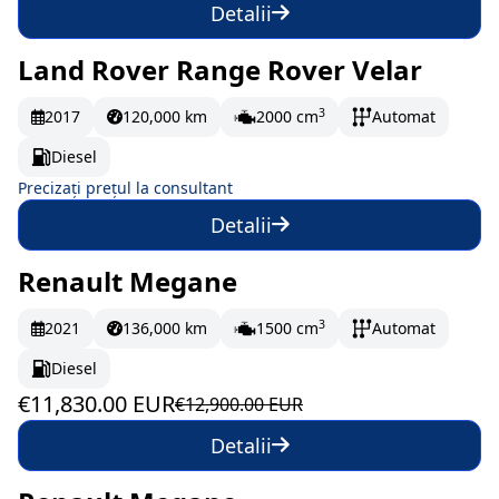
Detalii
Land Rover Range Rover Velar
La comandă
3
2017
120,000 km
2000 cm
Automat
Diesel
Precizați prețul la consultant
Detalii
Renault Megane
În stoc
197.17 EUR/lună
3
2021
136,000 km
1500 cm
Automat
Diesel
€11,830.00 EUR
€12,900.00 EUR
Detalii