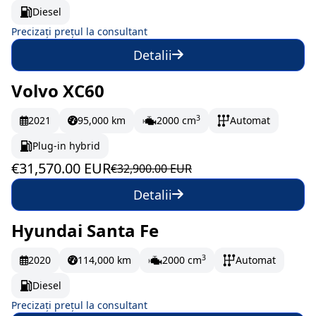
Diesel
Precizați prețul la consultant
Detalii
Volvo XC60
În stoc
526.17 EUR/lună
3
2021
95,000 km
2000 cm
Automat
Plug-in hybrid
€31,570.00 EUR
€32,900.00 EUR
Detalii
Hyundai Santa Fe
La comandă
3
2020
114,000 km
2000 cm
Automat
Diesel
Precizați prețul la consultant