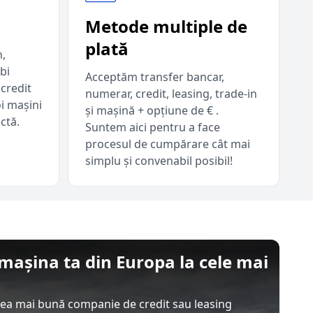
Metode multiple de
plată
n,
bi
Acceptăm transfer bancar,
 credit
numerar, credit, leasing, trade-in
oi mașini
și mașină + opțiune de € .
ctă.
Suntem aici pentru a face
procesul de cumpărare cât mai
simplu și convenabil posibil!
șina ta din Europa la cele mai
 cea mai bună companie de credit sau leasing