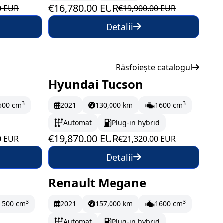
€16,780.00 EUR
0 EUR
€19,900.00 EUR
Detalii
Răsfoiește catalogul
Hyundai Tucson
lună
În stoc
331.17 EUR/lună
3
3
500 cm
2021
130,000 km
1600 cm
Automat
Plug-in hybrid
€19,870.00 EUR
0 EUR
€21,320.00 EUR
Detalii
Renault Megane
lună
În stoc
205.33 EUR/lună
3
3
1500 cm
2021
157,000 km
1600 cm
Automat
Plug-in hybrid