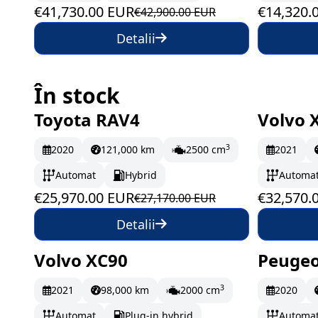
€41,730.00 EUR
€14,320.
€42,900.00 EUR
Detalii
În stock
Toyota RAV4
Volvo 
În stoc
432.83 EUR/lună
În st
3
2020
121,000 km
2500 cm
2021
Automat
Hybrid
Automa
€25,970.00 EUR
€32,570.
€27,170.00 EUR
Detalii
Volvo XC90
Peugeo
În stoc
659.5 EUR/lună
În st
3
2021
98,000 km
2000 cm
2020
Automat
Plug-in hybrid
Automa