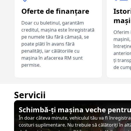
Oferte de finanțare
Istor
mași
Doar cu buletinul, garantăm
creditul, mașina este înregistrată
Oferim i
pe numele tău fără cămașă, se
mașinii,
poate plăti în avans fără
întrețin
penalități, iar călătoriile cu
anterior
mașina în afacerea RM sunt
ți tran
permise.
de cump
Servicii
Schimbă-ți mașina veche pentr
În doar câteva minute, vehiculul tău va fi înregistr
costuri suplimentare. Nu trebuie să călătoriți în al