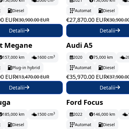
156,000 km
2000 cm
2021
156,000 km
t
Diesel
Automat
Diesel
00 EUR
€27,870.00 EUR
€30,900.00 EUR
€30,900.0
Detalii
Detalii
t Megane
Audi A5
oc
205.33 EUR/lună
În stoc
599.5 EUR/l
3
157,000 km
1600 cm
2020
75,000 km
2
t
Plug-in hybrid
Automat
Diesel
00 EUR
€35,970.00 EUR
€13,470.00 EUR
€37,900.0
Detalii
Detalii
uga
Ford Focus
oc
238.67 EUR/lună
În stoc
212.17 EUR/
3
185,000 km
1500 cm
2022
146,000 km
t
Diesel
Automat
Diesel