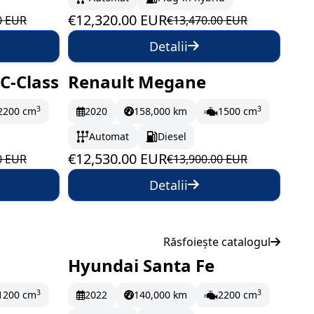
€12,320.00 EUR
0 EUR
€13,470.00 EUR
Detalii
C-Class
Renault Megane
lună
În stoc
208.83 EUR/lună
3
3
2200 cm
2020
158,000 km
1500 cm
Automat
Diesel
€12,530.00 EUR
0 EUR
€13,900.00 EUR
Detalii
Răsfoiește catalogul
Hyundai Santa Fe
UR/lună
Pe drum
497.83 EUR/lună
3
3
1200 cm
2022
140,000 km
2200 cm