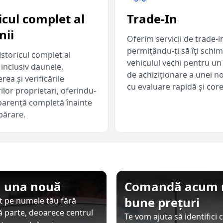
icul complet al
Trade-In
nii
Oferim servicii de trade-i
permițându-ți să îți schim
storicul complet al
vehiculul vechi pentru un
 inclusiv daunele,
de achiziționare a unei n
erea și verificările
cu evaluare rapidă și core
ilor proprietari, oferindu-
sparență completă înainte
ărare.
u una nouă
Comandă acum ma
bune prețuri
at pe numele tău fără
tă parte, deoarece centrul
Te vom ajuta să identifici