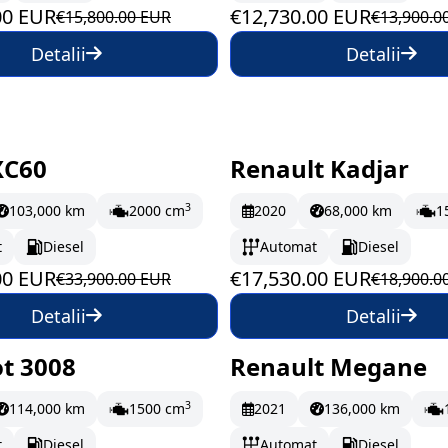
00 EUR
€12,730.00 EUR
€15,800.00 EUR
€13,900.0
Detalii
Detalii
XC60
Renault Kadjar
oc
542.83 EUR/lună
În stoc
292.17 EUR/
3
103,000 km
2000 cm
2020
68,000 km
1
t
Diesel
Automat
Diesel
00 EUR
€17,530.00 EUR
€33,900.00 EUR
€18,900.0
Detalii
Detalii
t 3008
Renault Megane
oc
278.83 EUR/lună
În stoc
197.17 EUR/
3
114,000 km
1500 cm
2021
136,000 km
t
Diesel
Automat
Diesel