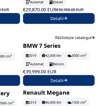
Automat
Diesel
€29,870.00 EUR
0 EUR
€30,900.00 EUR
Detalii
Răsfoiește catalogul
BMW 7 Series
La comandă
3
2019
42,000 km
3000 cm
666.65 EUR/lună
3
000 cm
Automat
Benzin
€39,999.00 EUR
Detalii
Renault Megane
very
La comandă
3
2019
96,000 km
1500 cm
196.65 EUR/lună
3
2000 cm