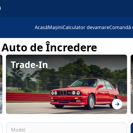
Acasă
Mașini
Calculator devamare
Comandă 
 Auto de Încredere
Trade-In