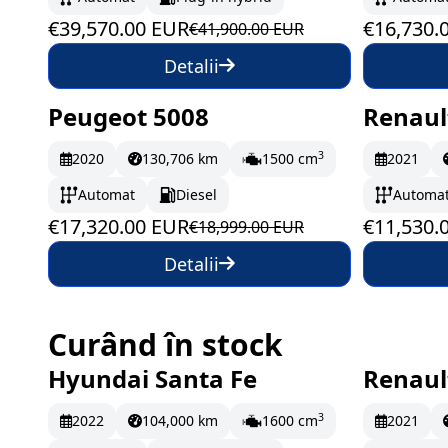
€39,570.00 EUR
€16,730.
€41,900.00 EUR
Detalii
Peugeot 5008
Renaul
În stoc
288.67 EUR/lună
În st
3
2020
130,706 km
1500 cm
2021
Automat
Diesel
Automa
€17,320.00 EUR
€11,530.
€18,999.00 EUR
Detalii
Curând în stock
Hyundai Santa Fe
Renaul
Pe drum
478.83 EUR/lună
Pe 
3
2022
104,000 km
1600 cm
2021