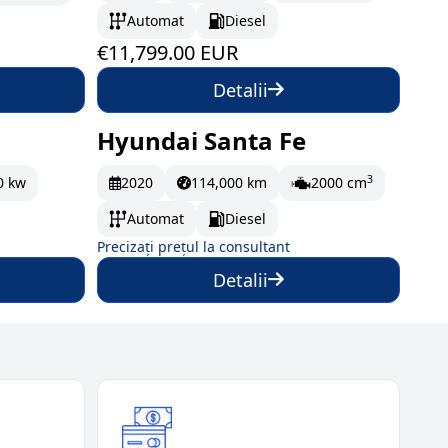
Automat
Diesel
€11,799.00 EUR
Detalii
Hyundai Santa Fe
La comandă
3
0 kw
2020
114,000 km
2000 cm
Automat
Diesel
Precizați prețul la consultant
Detalii