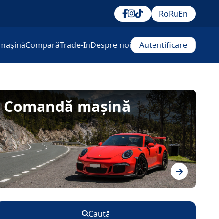
Ro
Ru
En
mașină
Compară
Trade-In
Despre noi
Autentificare
Comandă mașină
Caută