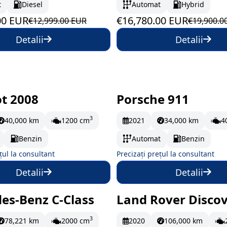
t
Diesel
Automat
Hybrid
00 EUR
€16,780.00 EUR
€12,999.00 EUR
€19,900.0
Detalii
Detalii
t 2008
Porsche 911
omandă
La comandă
3
40,000 km
1200 cm
2021
34,000 km
4
Benzin
Automat
Benzin
țul la consultant
Precizați prețul la consultant
Detalii
Detalii
es-Benz C-Class
Land Rover Disco
omandă
La comandă
3
78,221 km
2000 cm
2020
106,000 km