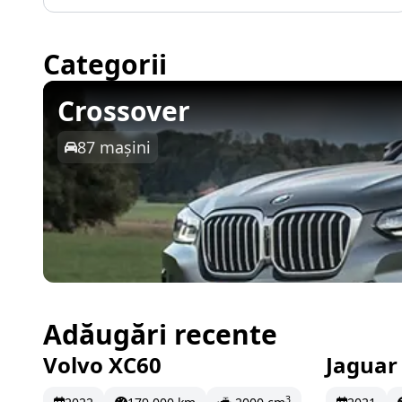
Categorii
Crossover
87 mașini
Adăugări recente
Volvo XC60
Jaguar
În stoc
513.32 EUR/lună
În st
3