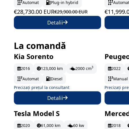
Automat
Plug-in hybrid
Automa
€28,730.00 EUR
€11,999.
€29,900.00 EUR
Detalii
La comandă
Kia Sorento
Peugeo
La comandă
La c
3
2016
123,000 km
2000 cm
2022
Automat
Diesel
Manual
Precizați prețul la consultant
Precizați pre
Detalii
Tesla Model S
Merced
La comandă
La c
2020
61,000 km
60 kw
2018