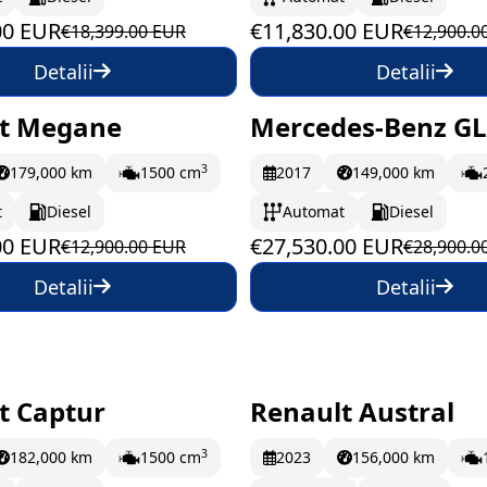
00 EUR
€11,830.00 EUR
€18,399.00 EUR
€12,900.0
Detalii
Detalii
t Megane
Mercedes-Benz GL
oc
192.17 EUR/lună
În stoc
458.83 EUR/
3
179,000 km
1500 cm
2017
149,000 km
t
Diesel
Automat
Diesel
00 EUR
€27,530.00 EUR
€12,900.00 EUR
€28,900.0
Detalii
Detalii
t Captur
Renault Austral
drum
199.98 EUR/lună
Pe drum
279.67 E
3
182,000 km
1500 cm
2023
156,000 km