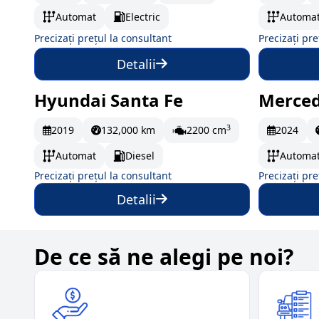
Automat
Electric
Automa
Precizați prețul la consultant
Precizați pre
Detalii
Hyundai Santa Fe
Merced
La comandă
La c
3
2019
132,000 km
2200 cm
2024
Automat
Diesel
Automa
Precizați prețul la consultant
Precizați pre
Detalii
De ce să ne alegi pe noi?