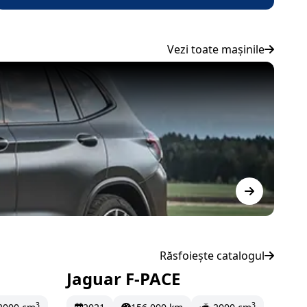
Vezi toate mașinile
S
1
Răsfoiește catalogul
Jaguar F-PACE
ună
În stoc
499.98 EUR/lună
3
3