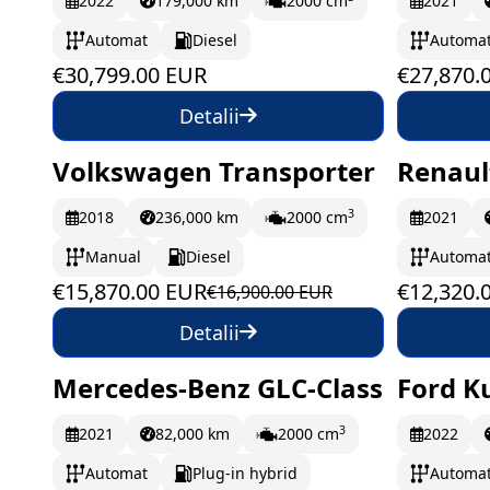
2022
179,000 km
2000 cm
2021
Automat
Diesel
Automa
€30,799.00 EUR
€27,870.
Detalii
Volkswagen Transporter
Renaul
În stoc
264.5 EUR/lună
În st
3
2018
236,000 km
2000 cm
2021
Manual
Diesel
Automa
€15,870.00 EUR
€12,320.
€16,900.00 EUR
Detalii
Mercedes-Benz GLC-Class
Ford K
În stoc
695.5 EUR/lună
În st
3
2021
82,000 km
2000 cm
2022
Automat
Plug-in hybrid
Automa