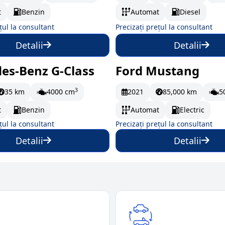
t
Benzin
Automat
Diesel
țul la consultant
Precizați prețul la consultant
Detalii
Detalii
es-Benz G-Class
Ford Mustang
omandă
La comandă
3
35 km
4000 cm
2021
85,000 km
5
t
Benzin
Automat
Electric
țul la consultant
Precizați prețul la consultant
Detalii
Detalii