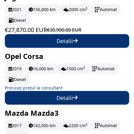
În stoc
464.5 EUR/lună
3
2021
156,000 km
2000 cm
Automat
Diesel
€27,870.00 EUR
€30,900.00 EUR
Detalii
Opel Corsa
La comandă
3
2019
16,000 km
1500 cm
Automat
Diesel
Precizați prețul la consultant
Detalii
Mazda Mazda3
La comandă
150 EUR/lună
3
2017
142,000 km
2200 cm
Automat