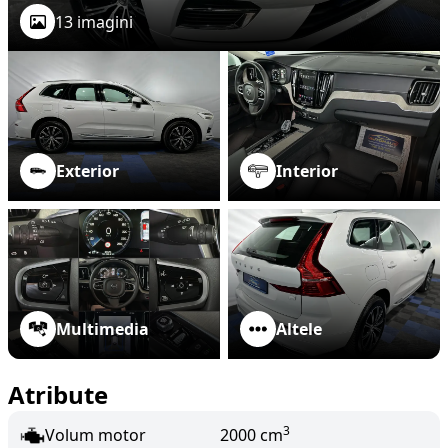
13 imagini
Exterior
Interior
Multimedia
Altele
Atribute
3
Volum motor
2000 cm