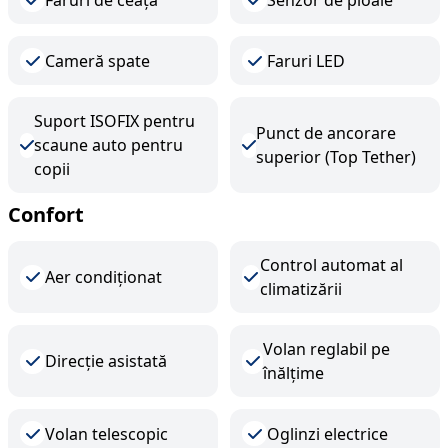
Cameră spate
Faruri LED
Suport ISOFIX pentru
Punct de ancorare
scaune auto pentru
superior (Top Tether)
copii
Confort
Control automat al
Aer condiționat
climatizării
Volan reglabil pe
Direcție asistată
înălțime
Volan telescopic
Oglinzi electrice