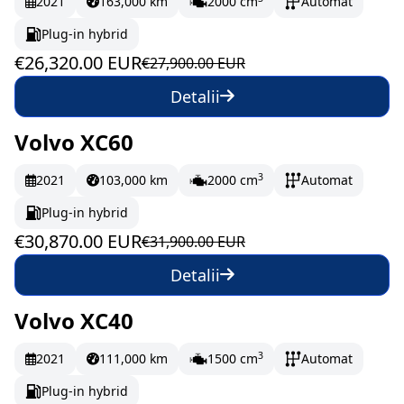
2021
163,000 km
2000 cm
Automat
Plug-in hybrid
€26,320.00 EUR
€27,900.00 EUR
Detalii
Volvo XC60
În stoc
514.5 EUR/lună
3
2021
103,000 km
2000 cm
Automat
Plug-in hybrid
€30,870.00 EUR
€31,900.00 EUR
Detalii
Volvo XC40
În stoc
363.83 EUR/lună
3
2021
111,000 km
1500 cm
Automat
Plug-in hybrid