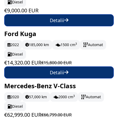
Diesel
€9,000.00 EUR
Detalii
Ford Kuga
În stoc
238.67 EUR/lună
3
2022
185,000 km
1500 cm
Automat
Diesel
€14,320.00 EUR
€15,800.00 EUR
Detalii
Mercedes-Benz V-Class
În stoc
1049.98 EUR/lună
3
2020
57,000 km
2000 cm
Automat
Diesel
€62,999.00 EUR
€66,799.00 EUR