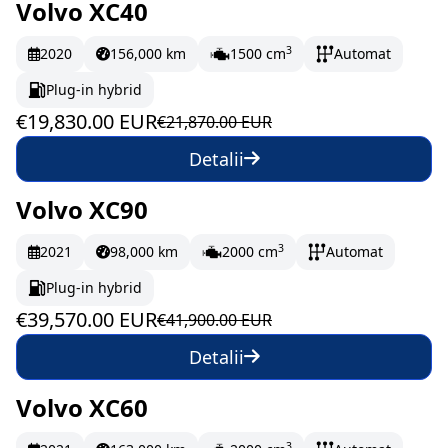
Volvo XC40
În stoc
330.5 EUR/lună
3
2020
156,000 km
1500 cm
Automat
Plug-in hybrid
€19,830.00 EUR
€21,870.00 EUR
Detalii
Volvo XC90
În stoc
659.5 EUR/lună
3
2021
98,000 km
2000 cm
Automat
Plug-in hybrid
€39,570.00 EUR
€41,900.00 EUR
Detalii
Volvo XC60
În stoc
438.67 EUR/lună
3