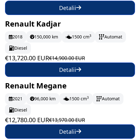
Detalii
Renault Kadjar
În stoc
228.67 EUR/lună
3
2018
150,000 km
1500 cm
Automat
Diesel
€13,720.00 EUR
€14,900.00 EUR
Detalii
Renault Megane
În stoc
213 EUR/lună
3
2021
96,000 km
1500 cm
Automat
Diesel
€12,780.00 EUR
€13,970.00 EUR
Detalii