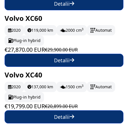
Detalii
Volvo XC60
În stoc
464.5 EUR/lună
3
2020
119,000 km
2000 cm
Automat
Plug-in hybrid
€27,870.00 EUR
€29,900.00 EUR
Detalii
Volvo XC40
În stoc
329.98 EUR/lună
3
2020
137,000 km
1500 cm
Automat
Plug-in hybrid
€19,799.00 EUR
€20,899.00 EUR
Detalii