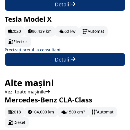
Detalii
Tesla Model X
La comandă
2020
96,439 km
60 kw
Automat
Electric
Precizați prețul la consultant
Detalii
Alte mașini
Vezi toate mașinile
Mercedes-Benz CLA-Class
În stoc
322 EUR/lună
3
2018
104,000 km
1500 cm
Automat
Diesel