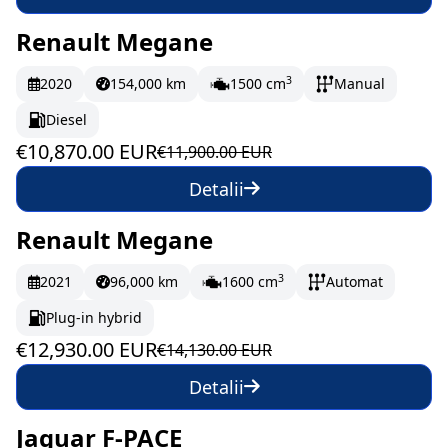
Renault Megane
În stoc
181.17 EUR/lună
3
2020
154,000 km
1500 cm
Manual
Diesel
€10,870.00 EUR
€11,900.00 EUR
Detalii
Renault Megane
În stoc
215.5 EUR/lună
3
2021
96,000 km
1600 cm
Automat
Plug-in hybrid
€12,930.00 EUR
€14,130.00 EUR
Detalii
Jaguar F-PACE