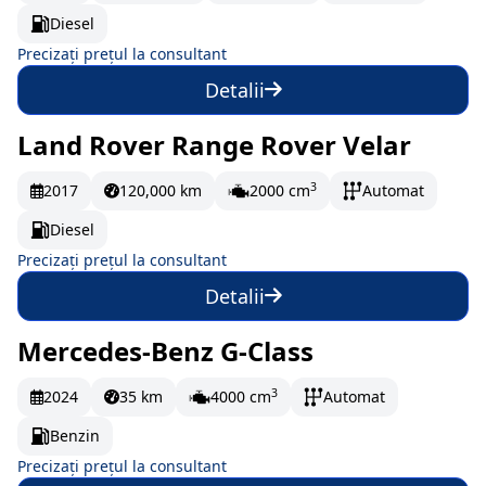
Diesel
Precizați prețul la consultant
Detalii
Land Rover Range Rover Velar
La comandă
3
2017
120,000 km
2000 cm
Automat
Diesel
Precizați prețul la consultant
Detalii
Mercedes-Benz G-Class
La comandă
3
2024
35 km
4000 cm
Automat
Benzin
Precizați prețul la consultant