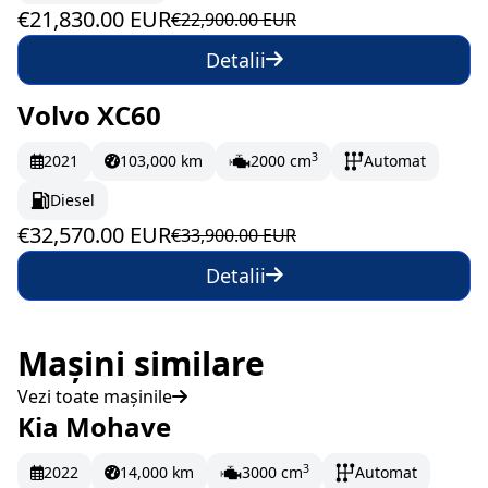
€21,830.00 EUR
€22,900.00 EUR
Detalii
Volvo XC60
În stoc
542.83 EUR/lună
3
2021
103,000 km
2000 cm
Automat
Diesel
€32,570.00 EUR
€33,900.00 EUR
Detalii
Mașini similare
Vezi toate mașinile
Kia Mohave
La comandă
3
2022
14,000 km
3000 cm
Automat