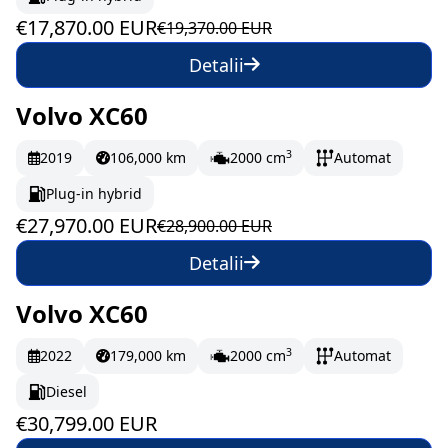
€17,870.00 EUR
€19,370.00 EUR
Detalii
Volvo XC60
În stoc
466.17 EUR/lună
3
2019
106,000 km
2000 cm
Automat
Plug-in hybrid
€27,970.00 EUR
€28,900.00 EUR
Detalii
Volvo XC60
În stoc
513.32 EUR/lună
3
2022
179,000 km
2000 cm
Automat
Diesel
€30,799.00 EUR