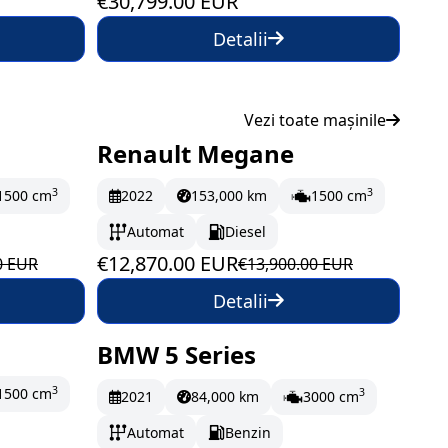
€30,799.00 EUR
Detalii
Vezi toate mașinile
Renault Megane
lună
În stoc
214.5 EUR/lună
3
3
1500 cm
2022
153,000 km
1500 cm
Automat
Diesel
€12,870.00 EUR
0 EUR
€13,900.00 EUR
Detalii
BMW 5 Series
lună
La comandă
3
1500 cm
3
2021
84,000 km
3000 cm
Automat
Benzin