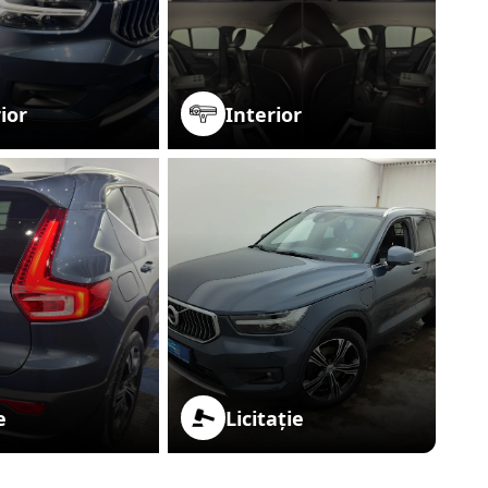
ior
Interior
e
Licitație