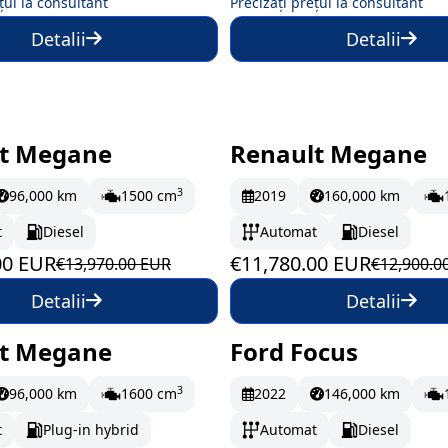
țul la consultant
Precizați prețul la consultant
Detalii
Detalii
t Megane
Renault Megane
oc
213 EUR/lună
În stoc
196.33 EUR/
3
96,000 km
1500 cm
2019
160,000 km
t
Diesel
Automat
Diesel
00 EUR
€11,780.00 EUR
€13,970.00 EUR
€12,900.0
Detalii
Detalii
t Megane
Ford Focus
oc
215.5 EUR/lună
În stoc
212.17 EUR/
3
96,000 km
1600 cm
2022
146,000 km
t
Plug-in hybrid
Automat
Diesel