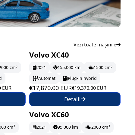
Vezi toate mașinile
Volvo XC40
ună
În stoc
297.83 EUR/lună
3
3
2000 cm
2021
155,000 km
1500 cm
d
Automat
Plug-in hybrid
€17,870.00 EUR
0 EUR
€19,370.00 EUR
Detalii
Volvo XC60
ună
În stoc
526.17 EUR/lună
3
3
000 cm
2021
95,000 km
2000 cm