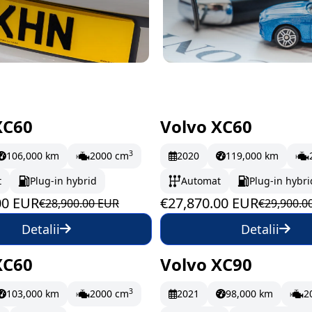
XC60
Volvo XC60
oc
466.17 EUR/lună
În stoc
464.5 EUR/l
3
106,000 km
2000 cm
2020
119,000 km
t
Plug-in hybrid
Automat
Plug-in hybri
00 EUR
€27,870.00 EUR
€28,900.00 EUR
€29,900.0
Detalii
Detalii
XC60
Volvo XC90
oc
542.83 EUR/lună
În stoc
659.5 EUR/l
3
103,000 km
2000 cm
2021
98,000 km
2