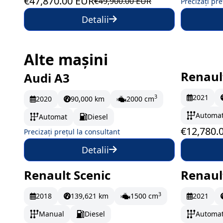
€47,870.00 EUR
€49,900.00 EUR
Precizați pre
Detalii
Alte mașini
Renaul
Audi A3
La comandă
În st
2021
3
2020
90,000 km
2000 cm
Automa
Automat
Diesel
€12,780.
Precizați prețul la consultant
Detalii
Renault Scenic
Renaul
În stoc
216.17 EUR/lună
În st
3
2018
139,621 km
1500 cm
2021
Manual
Diesel
Automa