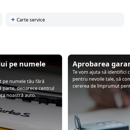
Carte service
ului pe numele
Aprobarea garan
Te vom ajuta să identifici
pentru nevoile tale, să co
at pe numele tău fără
cererea de împrumut pentr
tă parte, deoarece centrul
iața noastră auto.