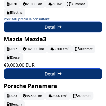
2020
61,000 km
60 kw
Automat
Electric
Precizați prețul la consultant
Detalii
Mazda Mazda3
La comandă
150 EUR/lună
3
2017
142,000 km
2200 cm
Automat
Diesel
€9,000.00 EUR
Detalii
Porsche Panamera
La comandă
3
2023
45,584 km
3000 cm
Automat
Benzin