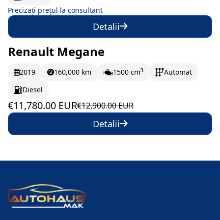
Precizați prețul la consultant
Detalii
Renault Megane
În stoc
196.33 EUR/lună
3
2019
160,000 km
1500 cm
Automat
Diesel
€11,780.00 EUR
€12,900.00 EUR
Detalii