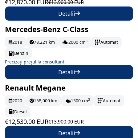
€12,870.00 EUR
€13,900.00 EUR
Detalii
Mercedes-Benz C-Class
La comandă
3
2018
78,221 km
2000 cm
Automat
Benzin
Precizați prețul la consultant
Detalii
Renault Megane
În stoc
208.83 EUR/lună
3
2020
158,000 km
1500 cm
Automat
Diesel
€12,530.00 EUR
€13,900.00 EUR
Detalii