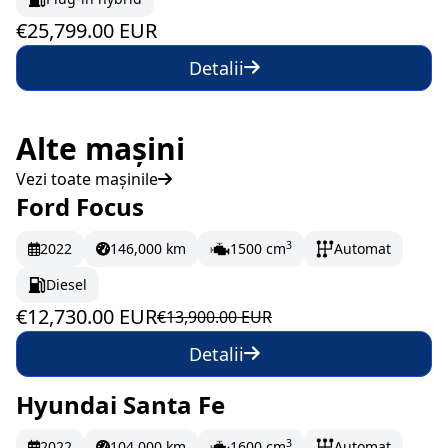
€25,799.00 EUR
Detalii
Alte mașini
Vezi toate mașinile
Ford Focus
În stoc
212.17 EUR/lună
3
2022
146,000 km
1500 cm
Automat
Diesel
€12,730.00 EUR
€13,900.00 EUR
Detalii
Hyundai Santa Fe
Pe drum
478.83 EUR/lună
3
2022
104,000 km
1600 cm
Automat