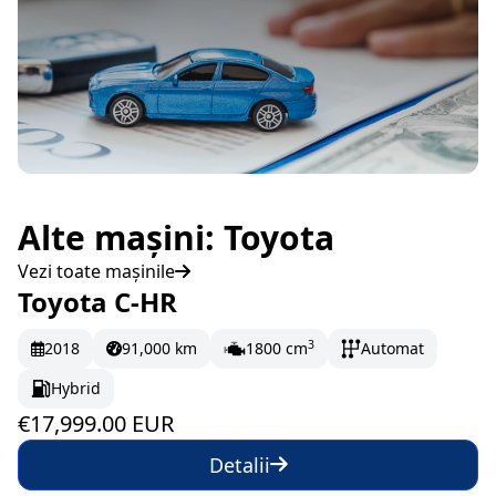
Alte mașini: Toyota
Vezi toate mașinile
Toyota C-HR
În stoc
299.98 EUR/lună
3
2018
91,000 km
1800 cm
Automat
Hybrid
€17,999.00 EUR
Detalii