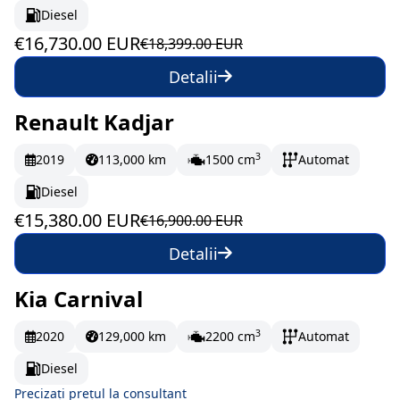
Diesel
€16,730.00 EUR
€18,399.00 EUR
Detalii
Renault Kadjar
În stoc
256.33 EUR/lună
3
2019
113,000 km
1500 cm
Automat
Diesel
€15,380.00 EUR
€16,900.00 EUR
Detalii
Kia Carnival
La comandă
3
2020
129,000 km
2200 cm
Automat
Diesel
Precizați prețul la consultant