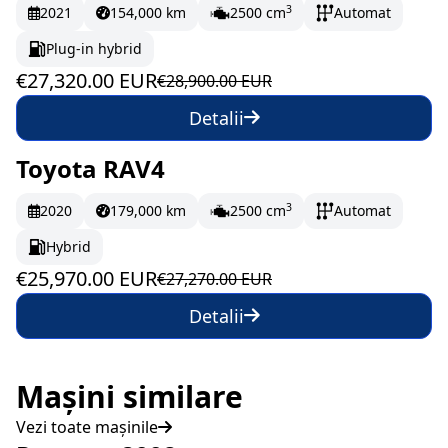
3
2021
154,000 km
2500 cm
Automat
Plug-in hybrid
€27,320.00 EUR
€28,900.00 EUR
Detalii
Toyota RAV4
În stoc
432.83 EUR/lună
3
2020
179,000 km
2500 cm
Automat
Hybrid
€25,970.00 EUR
€27,270.00 EUR
Detalii
Mașini similare
Vezi toate mașinile