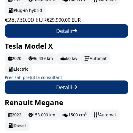
Plug-in hybrid
€28,730.00 EUR
€29,900.00 EUR
Detalii
Tesla Model X
La comandă
2020
96,439 km
60 kw
Automat
Electric
Precizați prețul la consultant
Detalii
Renault Megane
În stoc
214.5 EUR/lună
3
2022
153,000 km
1500 cm
Automat
Diesel