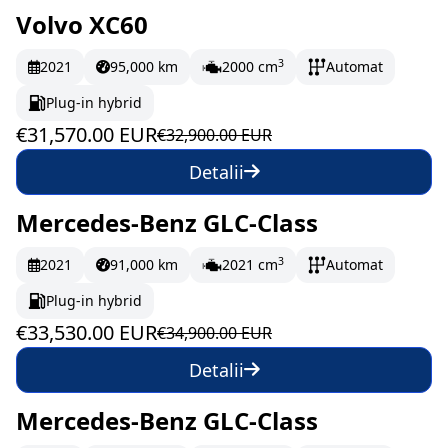
Volvo XC60
În stoc
526.17 EUR/lună
3
2021
95,000 km
2000 cm
Automat
Plug-in hybrid
€31,570.00 EUR
€32,900.00 EUR
Detalii
Mercedes-Benz GLC-Class
În stoc
558.83 EUR/lună
3
2021
91,000 km
2021 cm
Automat
Plug-in hybrid
€33,530.00 EUR
€34,900.00 EUR
Detalii
Mercedes-Benz GLC-Class
În stoc
695.5 EUR/lună