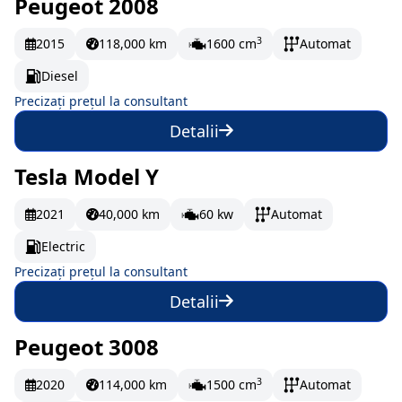
Peugeot 2008
La comandă
3
2015
118,000 km
1600 cm
Automat
Diesel
Precizați prețul la consultant
Detalii
Tesla Model Y
La comandă
2021
40,000 km
60 kw
Automat
Electric
Precizați prețul la consultant
Detalii
Peugeot 3008
În stoc
278.83 EUR/lună
3
2020
114,000 km
1500 cm
Automat