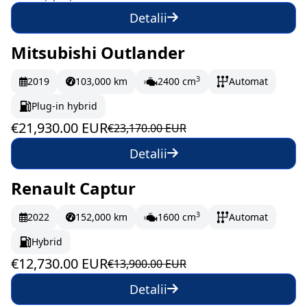
Detalii
Mitsubishi Outlander
În stoc
365.5 EUR/lună
3
2019
103,000 km
2400 cm
Automat
Plug-in hybrid
€21,930.00 EUR
€23,170.00 EUR
Detalii
Renault Captur
În stoc
212.17 EUR/lună
3
2022
152,000 km
1600 cm
Automat
Hybrid
€12,730.00 EUR
€13,900.00 EUR
Detalii