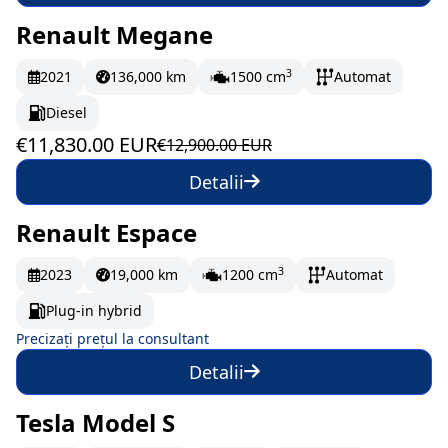
Renault Megane
În stoc
197.17 EUR/lună
3
2021
136,000 km
1500 cm
Automat
Diesel
€11,830.00 EUR
€12,900.00 EUR
Detalii
Renault Espace
La comandă
3
2023
19,000 km
1200 cm
Automat
Plug-in hybrid
Precizați prețul la consultant
Detalii
Tesla Model S
La comandă