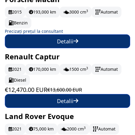
La comandă
3
2015
193,000 km
3000 cm
Automat
Benzin
Precizați prețul la consultant
Detalii
Renault Captur
În stoc
207.83 EUR/lună
3
2021
170,000 km
1500 cm
Automat
Diesel
€12,470.00 EUR
€13,600.00 EUR
Detalii
Land Rover Evoque
La comandă
3
2021
75,000 km
2000 cm
Automat