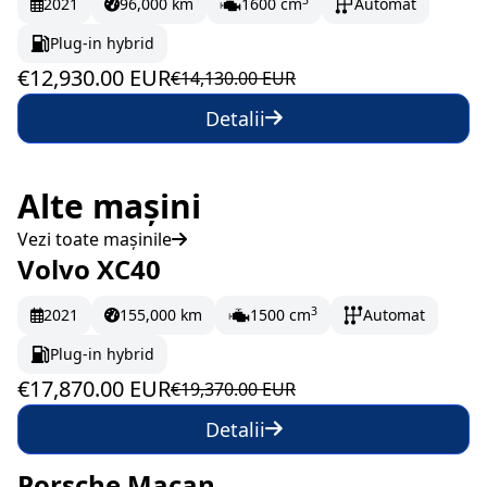
2021
96,000 km
1600 cm
Automat
Plug-in hybrid
€12,930.00 EUR
€14,130.00 EUR
Detalii
Alte mașini
Vezi toate mașinile
Volvo XC40
În stoc
297.83 EUR/lună
3
2021
155,000 km
1500 cm
Automat
Plug-in hybrid
€17,870.00 EUR
€19,370.00 EUR
Detalii
Porsche Macan