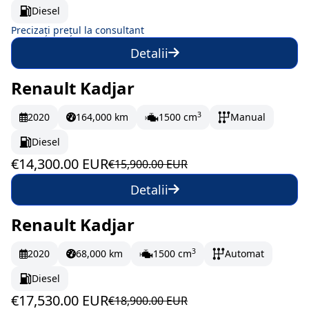
Diesel
Precizați prețul la consultant
Detalii
Renault Kadjar
În stoc
238.33 EUR/lună
3
2020
164,000 km
1500 cm
Manual
Diesel
€14,300.00 EUR
€15,900.00 EUR
Detalii
Renault Kadjar
În stoc
292.17 EUR/lună
3
2020
68,000 km
1500 cm
Automat
Diesel
€17,530.00 EUR
€18,900.00 EUR