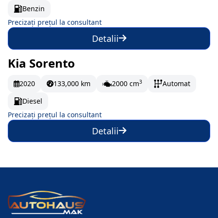
Benzin
Precizați prețul la consultant
Detalii
Kia Sorento
La comandă
3
2020
133,000 km
2000 cm
Automat
Diesel
Precizați prețul la consultant
Detalii