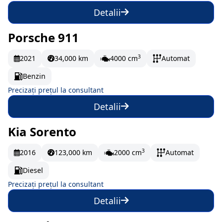
Detalii
Porsche 911
La comandă
3
2021
34,000 km
4000 cm
Automat
Benzin
Precizați prețul la consultant
Detalii
Kia Sorento
La comandă
3
2016
123,000 km
2000 cm
Automat
Diesel
Precizați prețul la consultant
Detalii