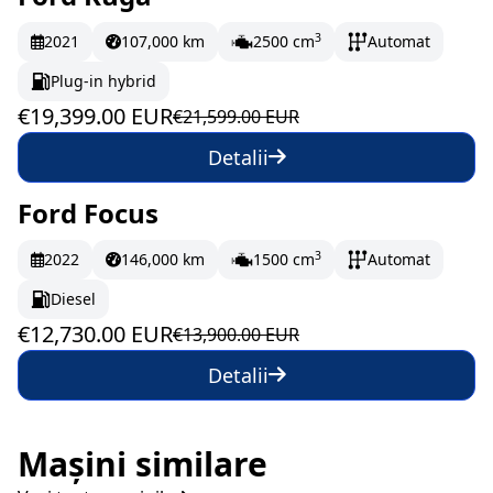
În stoc
323.32 EUR/lună
3
2021
107,000 km
2500 cm
Automat
Plug-in hybrid
€19,399.00 EUR
€21,599.00 EUR
Detalii
Ford Focus
În stoc
212.17 EUR/lună
3
2022
146,000 km
1500 cm
Automat
Diesel
€12,730.00 EUR
€13,900.00 EUR
Detalii
Mașini similare