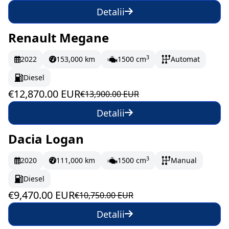
Detalii
Renault Megane
În stoc
214.5 EUR/lună
3
2022
153,000 km
1500 cm
Automat
Diesel
€12,870.00 EUR
€13,900.00 EUR
Detalii
Dacia Logan
În stoc
157.83 EUR/lună
3
2020
111,000 km
1500 cm
Manual
Diesel
€9,470.00 EUR
€10,750.00 EUR
Detalii