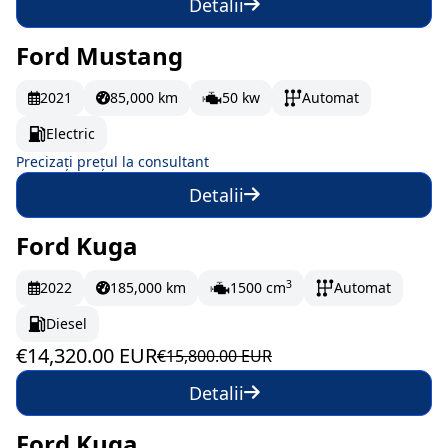
Detalii
Ford Mustang
La comandă
2021
85,000 km
50 kw
Automat
Electric
Precizați prețul la consultant
Detalii
Ford Kuga
În stoc
238.67 EUR/lună
3
2022
185,000 km
1500 cm
Automat
Diesel
€14,320.00 EUR
€15,800.00 EUR
Detalii
Ford Kuga