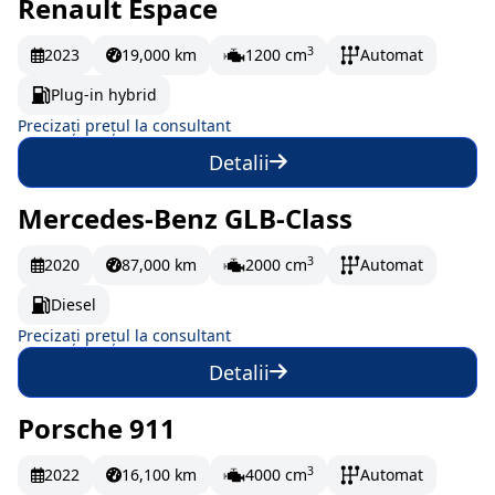
Renault Espace
La comandă
3
2023
19,000 km
1200 cm
Automat
Plug-in hybrid
Precizați prețul la consultant
Detalii
Mercedes-Benz GLB-Class
La comandă
3
2020
87,000 km
2000 cm
Automat
Diesel
Precizați prețul la consultant
Detalii
Porsche 911
La comandă
3
2022
16,100 km
4000 cm
Automat