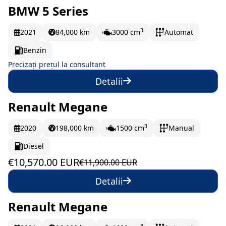
BMW 5 Series
La comandă
3
2021
84,000 km
3000 cm
Automat
Benzin
Precizați prețul la consultant
Detalii
Renault Megane
În stoc
176.17 EUR/lună
3
2020
198,000 km
1500 cm
Manual
Diesel
€10,570.00 EUR
€11,900.00 EUR
Detalii
Renault Megane
În stoc
215.5 EUR/lună
3