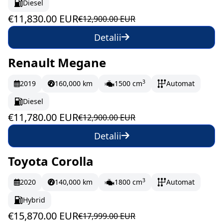
Diesel
€11,830.00 EUR
€12,900.00 EUR
Detalii
Renault Megane
În stoc
196.33 EUR/lună
3
2019
160,000 km
1500 cm
Automat
Diesel
€11,780.00 EUR
€12,900.00 EUR
Detalii
Toyota Corolla
În stoc
264.5 EUR/lună
3
2020
140,000 km
1800 cm
Automat
Hybrid
€15,870.00 EUR
€17,999.00 EUR