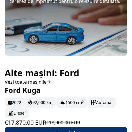
cererea de împrumut pentru o revizuire detaliată.
Alte mașini: Ford
Vezi toate mașinile
Ford Kuga
În stoc
297.83 EUR/lună
3
2022
92,000 km
1500 cm
Automat
Diesel
€17,870.00 EUR
€18,900.00 EUR