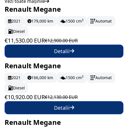
Vezi toate mașinile
Renault Megane
În stoc
192.17 EUR/lună
3
2021
179,000 km
1500 cm
Automat
Diesel
€11,530.00 EUR
€12,900.00 EUR
Detalii
Renault Megane
În stoc
182 EUR/lună
3
2021
166,000 km
1500 cm
Automat
Diesel
€10,920.00 EUR
€12,130.00 EUR
Detalii
Renault Megane
În stoc
205.33 EUR/lună