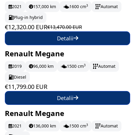
3
2021
157,000 km
1600 cm
Automat
Plug-in hybrid
€12,320.00 EUR
€13,470.00 EUR
Detalii
Renault Megane
La comandă
196.65 EUR/lună
3
2019
96,000 km
1500 cm
Automat
Diesel
€11,799.00 EUR
Detalii
Renault Megane
În stoc
197.17 EUR/lună
3
2021
136,000 km
1500 cm
Automat